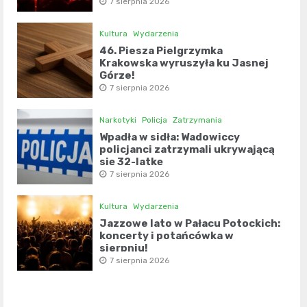
7 sierpnia 2026
Kultura
Wydarzenia
46. Piesza Pielgrzymka
Krakowska wyruszyła ku Jasnej
Górze!
7 sierpnia 2026
Narkotyki
Policja
Zatrzymania
Wpadła w sidła: Wadowiccy
policjanci zatrzymali ukrywającą
się 32-latkę
7 sierpnia 2026
Kultura
Wydarzenia
Jazzowe lato w Pałacu Potockich:
koncerty i potańcówka w
sierpniu!
7 sierpnia 2026