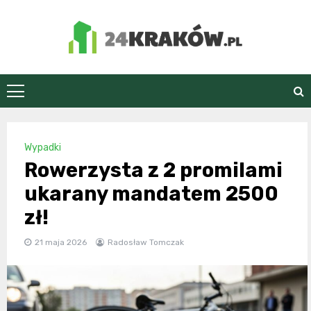
Skip
to
content
24Kraków.pl
Wypadki
Rowerzysta z 2 promilami
ukarany mandatem 2500
zł!
21 maja 2026
Radosław Tomczak