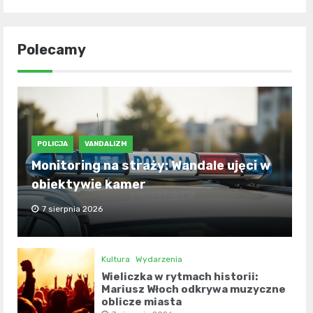
Polecamy
POLICJA
VANDALIZM
Monitoring na straży: Wandale ujęci w
obiektywie kamer
7 sierpnia 2026
Kultura
Wydarzenia
Wieliczka w rytmach historii:
Mariusz Włoch odkrywa muzyczne
oblicze miasta