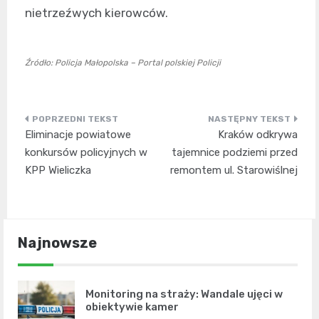
nietrzeźwych kierowców.
Źródło: Policja Małopolska – Portal polskiej Policji
Nawigacja
Eliminacje powiatowe
Kraków odkrywa
wpisu
konkursów policyjnych w
tajemnice podziemi przed
KPP Wieliczka
remontem ul. Starowiślnej
Najnowsze
Monitoring na straży: Wandale ujęci w
obiektywie kamer