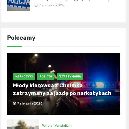
7 sierpnia 2026
Polecamy
NARKOTYKI
POLICJA
ZATRZYMANIA
Młody kierowca z Chełmka
zatrzymany za jazdę po narkotykach
7 sierpnia 2026
Policja
Vandalizm