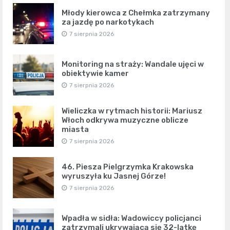
Młody kierowca z Chełmka zatrzymany
za jazdę po narkotykach
7 sierpnia 2026
Monitoring na straży: Wandale ujęci w
obiektywie kamer
7 sierpnia 2026
Wieliczka w rytmach historii: Mariusz
Włoch odkrywa muzyczne oblicze
miasta
7 sierpnia 2026
46. Piesza Pielgrzymka Krakowska
wyruszyła ku Jasnej Górze!
7 sierpnia 2026
Wpadła w sidła: Wadowiccy policjanci
zatrzymali ukrywającą się 32-latkę