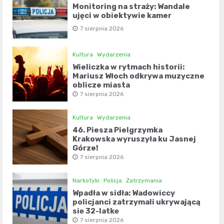
Monitoring na straży: Wandale
ujęci w obiektywie kamer
7 sierpnia 2026
Kultura
Wydarzenia
Wieliczka w rytmach historii:
Mariusz Włoch odkrywa muzyczne
oblicze miasta
7 sierpnia 2026
Kultura
Wydarzenia
46. Piesza Pielgrzymka
Krakowska wyruszyła ku Jasnej
Górze!
7 sierpnia 2026
Narkotyki
Policja
Zatrzymania
Wpadła w sidła: Wadowiccy
policjanci zatrzymali ukrywającą
się 32-latkę
7 sierpnia 2026