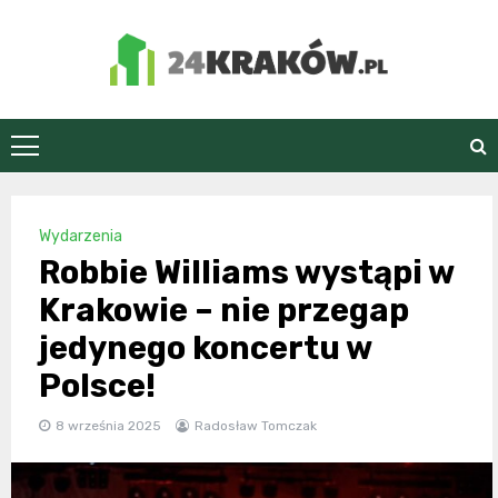
Skip
to
content
24Kraków.pl
Wydarzenia
Robbie Williams wystąpi w
Krakowie – nie przegap
jedynego koncertu w
Polsce!
8 września 2025
Radosław Tomczak