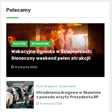
Polecamy
KULTURA
WYDARZENIA
Wakacyjne Ognisko w Ściejowicach:
Słoneczny weekend pełen atrakcji!
8 sierpnia 2026
Ruch drogowy
Wydarzenia
Utrudnienia drogowe w Skawinie
z powodu wizyty Prezydenta RP
8 sierpnia 2026