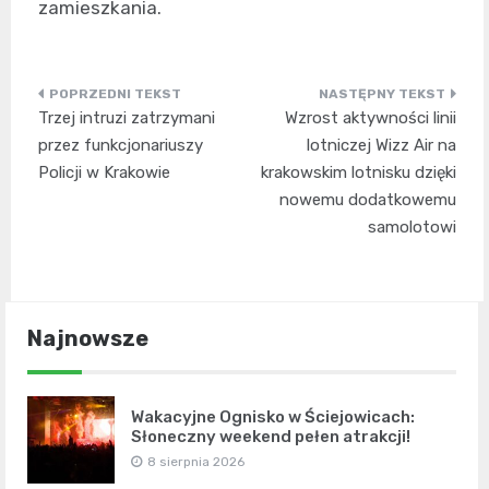
zamieszkania.
Nawigacja
Trzej intruzi zatrzymani
Wzrost aktywności linii
wpisu
przez funkcjonariuszy
lotniczej Wizz Air na
Policji w Krakowie
krakowskim lotnisku dzięki
nowemu dodatkowemu
samolotowi
Najnowsze
Wakacyjne Ognisko w Ściejowicach:
Słoneczny weekend pełen atrakcji!
8 sierpnia 2026