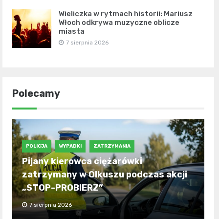
Wieliczka w rytmach historii: Mariusz
Włoch odkrywa muzyczne oblicze
miasta
7 sierpnia 2026
Polecamy
POLICJA
WYPADKI
ZATRZYMANIA
Pijany kierowca ciężarówki
zatrzymany w Olkuszu podczas akcji
„STOP-PROBIERZ”
7 sierpnia 2026