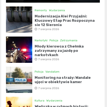
Remonty
Wydarzenia
Modernizacja Alei Przyjaźni:
Kluczowy Etap Prac Rozpoczyna
się 12 Sierpnia
7 sierpnia 2026
Narkotyki
Policja
Zatrzymania
Młody kierowca z Chełmka
zatrzymany za jazdę po
narkotykach
7 sierpnia 2026
Policja
Vandalizm
Monitoring na straży: Wandale
ujęci w obiektywie kamer
7 sierpnia 2026
Kultura
Wydarzenia
Wieliczka w rytmach historii: