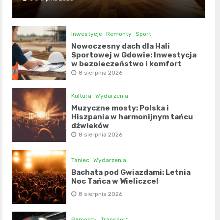
Inwestycje
Remonty
Sport
Nowoczesny dach dla Hali
Sportowej w Gdowie: Inwestycja
w bezpieczeństwo i komfort
8 sierpnia 2026
Kultura
Wydarzenia
Muzyczne mosty: Polska i
Hiszpania w harmonijnym tańcu
dźwięków
8 sierpnia 2026
Taniec
Wydarzenia
Bachata pod Gwiazdami: Letnia
Noc Tańca w Wieliczce!
8 sierpnia 2026
Remonty
Transport