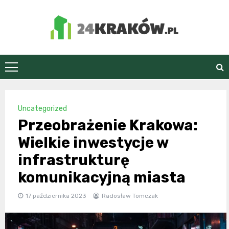
Skip
to
content
24Kraków.pl
Uncategorized
Przeobrażenie Krakowa:
Wielkie inwestycje w
infrastrukturę
komunikacyjną miasta
17 października 2023
Radosław Tomczak