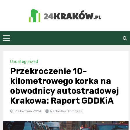
Skip
to
content
24Kraków.pl
Uncategorized
Przekroczenie 10-
kilometrowego korka na
obwodnicy autostradowej
Krakowa: Raport GDDKiA
9 stycznia 2024
Radosław Tomczak