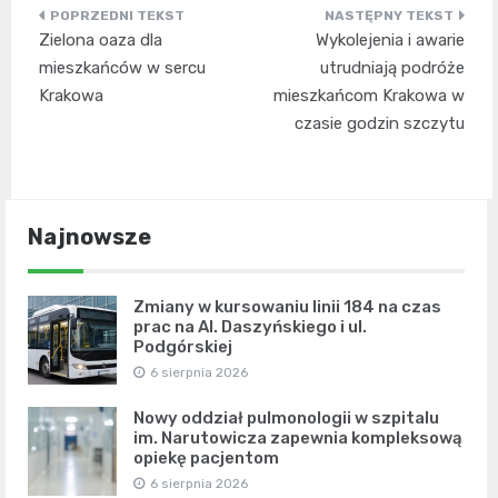
Nawigacja
Zielona oaza dla
Wykolejenia i awarie
wpisu
mieszkańców w sercu
utrudniają podróże
Krakowa
mieszkańcom Krakowa w
czasie godzin szczytu
Najnowsze
Zmiany w kursowaniu linii 184 na czas
prac na Al. Daszyńskiego i ul.
Podgórskiej
6 sierpnia 2026
Nowy oddział pulmonologii w szpitalu
im. Narutowicza zapewnia kompleksową
opiekę pacjentom
6 sierpnia 2026