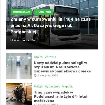
KOMUNIKACJA
TRANSPORT
Zmiany w kursowaniu linii 184 na czas
prac na Al. Daszyńskiego i ul.
Podgórskiej
6 sierpnia 2026
Szpital
Zdrowie
Nowy oddział pulmonologii w
szpitalu im. Narutowicza
zapewnia kompleksową opiekę
pacjentom
6 sierpnia 2026
Policja
Wydarzenia
Wypadki
Tragiczny wypadek w
Podolanach: nie żyje 64-letni
mężczyzna