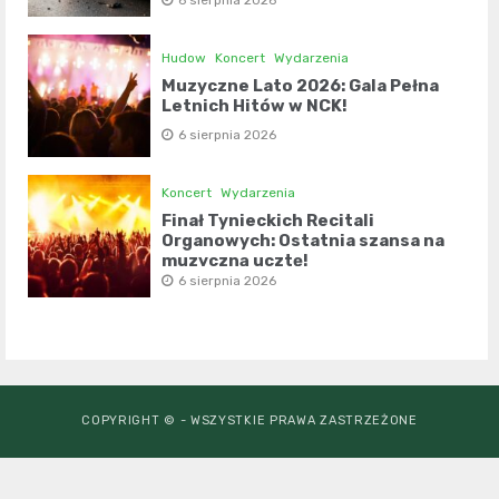
6 sierpnia 2026
Hudow
Koncert
Wydarzenia
Muzyczne Lato 2026: Gala Pełna
Letnich Hitów w NCK!
6 sierpnia 2026
Koncert
Wydarzenia
Finał Tynieckich Recitali
Organowych: Ostatnia szansa na
muzyczną ucztę!
6 sierpnia 2026
COPYRIGHT © - WSZYSTKIE PRAWA ZASTRZEŻONE