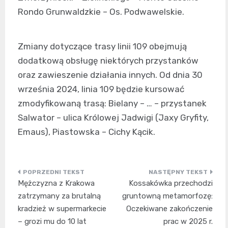
Rondo Grunwaldzkie – Os. Podwawelskie.
Zmiany dotyczące trasy linii 109 obejmują
dodatkową obsługę niektórych przystanków
oraz zawieszenie działania innych. Od dnia 30
września 2024, linia 109 będzie kursować
zmodyfikowaną trasą: Bielany – … – przystanek
Salwator – ulica Królowej Jadwigi (Jaxy Gryfity,
Emaus), Piastowska – Cichy Kącik.
Nawigacja
Mężczyzna z Krakowa
Kossakówka przechodzi
wpisu
zatrzymany za brutalną
gruntowną metamorfozę:
kradzież w supermarkecie
Oczekiwane zakończenie
– grozi mu do 10 lat
prac w 2025 r.