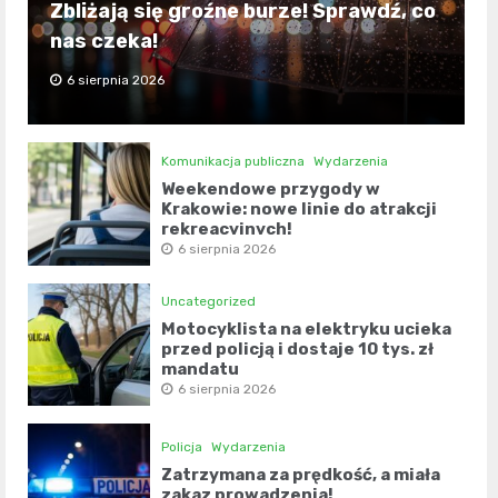
Zbliżają się groźne burze! Sprawdź, co
nas czeka!
6 sierpnia 2026
Komunikacja publiczna
Wydarzenia
Weekendowe przygody w
Krakowie: nowe linie do atrakcji
rekreacyjnych!
6 sierpnia 2026
Uncategorized
Motocyklista na elektryku ucieka
przed policją i dostaje 10 tys. zł
mandatu
6 sierpnia 2026
Policja
Wydarzenia
Zatrzymana za prędkość, a miała
zakaz prowadzenia!