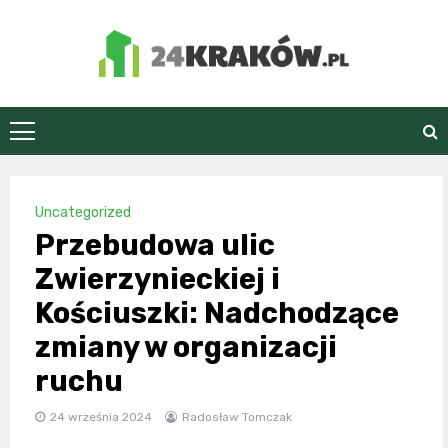
Skip
to
content
24Kraków.pl
Uncategorized
Przebudowa ulic
Zwierzynieckiej i
Kościuszki: Nadchodzące
zmiany w organizacji
ruchu
24 września 2024
Radosław Tomczak