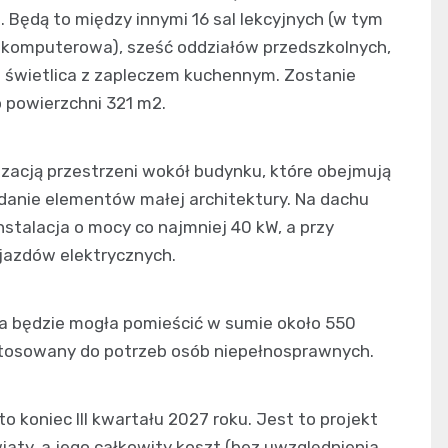
 Będą to między innymi 16 sal lekcyjnych (w tym
i komputerowa), sześć oddziałów przedszkolnych,
 i świetlica z zapleczem kuchennym. Zostanie
 powierzchni 321 m2.
zacją przestrzeni wokół budynku, które obejmują
danie elementów małej architektury. Na dachu
talacja o mocy co najmniej 40 kW, a przy
jazdów elektrycznych.
la będzie mogła pomieścić w sumie około 550
ystosowany do potrzeb osób niepełnosprawnych.
o koniec III kwartału 2027 roku. Jest to projekt
iaty, a jego całkowity koszt (bez uwzględnienia