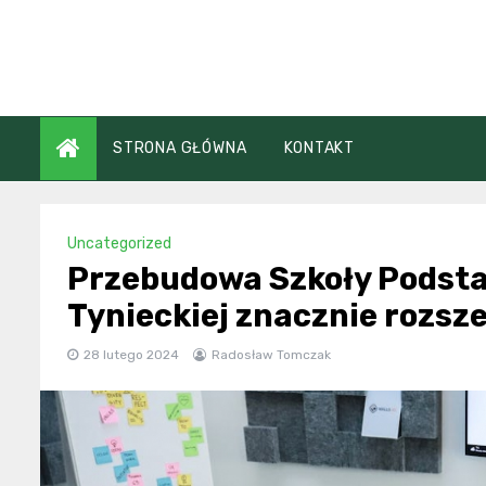
Skip
to
content
STRONA GŁÓWNA
KONTAKT
Uncategorized
Przebudowa Szkoły Podsta
Tynieckiej znacznie rozsze
28 lutego 2024
Radosław Tomczak