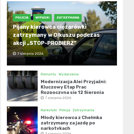
POLICJA
WYPADKI
ZATRZYMANIA
Pijany kierowca ciężarówki
zatrzymany w Olkuszu podczas
akcji „STOP-PROBIERZ”
7 sierpnia 2026
Remonty
Wydarzenia
Modernizacja Alei Przyjaźni:
Kluczowy Etap Prac
Rozpoczyna się 12 Sierpnia
7 sierpnia 2026
Narkotyki
Policja
Zatrzymania
Młody kierowca z Chełmka
zatrzymany za jazdę po
narkotykach
7 sierpnia 2026