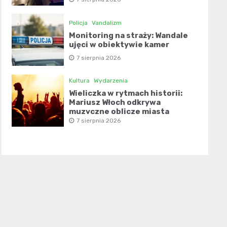
Policja
Vandalizm
Monitoring na straży: Wandale
ujęci w obiektywie kamer
7 sierpnia 2026
Kultura
Wydarzenia
Wieliczka w rytmach historii:
Mariusz Włoch odkrywa
muzyczne oblicze miasta
7 sierpnia 2026