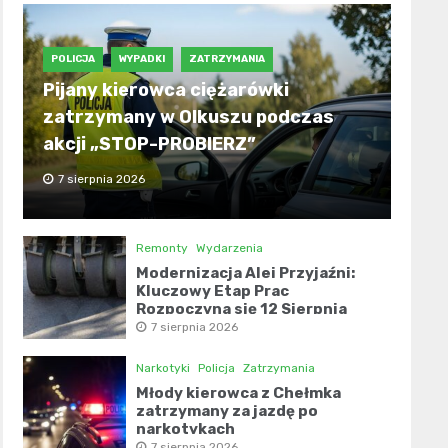
POLICJA
WYPADKI
ZATRZYMANIA
Pijany kierowca ciężarówki
zatrzymany w Olkuszu podczas
akcji „STOP-PROBIERZ”
7 sierpnia 2026
Remonty
Wydarzenia
Modernizacja Alei Przyjaźni:
Kluczowy Etap Prac
Rozpoczyna się 12 Sierpnia
7 sierpnia 2026
Narkotyki
Policja
Zatrzymania
Młody kierowca z Chełmka
zatrzymany za jazdę po
narkotykach
7 sierpnia 2026