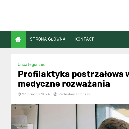
Skip
to
content
STRONA GŁÓWNA
KONTAKT
Uncategorized
Profilaktyka postrzałowa 
medyczne rozważania
23 grudnia 2024
Radosław Tomczak