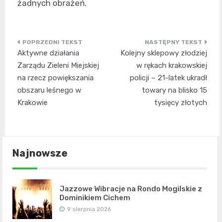
żadnych obrażeń.
Nawigacja
Aktywne działania
Kolejny sklepowy złodziej
wpisu
Zarządu Zieleni Miejskiej
w rękach krakowskiej
na rzecz powiększania
policji – 21-latek ukradł
obszaru leśnego w
towary na blisko 15
Krakowie
tysięcy złotych
Najnowsze
Jazzowe Wibracje na Rondo Mogilskie z
Dominikiem Cichem
9 sierpnia 2026