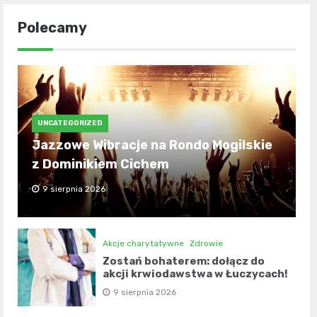
Polecamy
UNCATEGORIZED
Jazzowe Wibracje na Rondo Mogilskie
z Dominikiem Cichem
9 sierpnia 2026
Akcje charytatywne
Zdrowie
Zostań bohaterem: dołącz do
akcji krwiodawstwa w Łuczycach!
9 sierpnia 2026