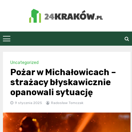
Skip
to
content
24Kraków.pl
Uncategorized
Pożar w Michałowicach –
strażacy błyskawicznie
opanowali sytuację
9 stycznia 2025
Radosław Tomczak