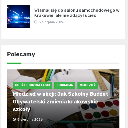
Włamał się do salonu samochodowego w
Krakowie, ale nie zdążył uciec
5 sierpnia 2026
Polecamy
BUDŻET OBYWATELSKI
EDUKACJA
MŁODZIEŻ
Młodzież w akcji: Jak Szkolny Budżet
Obywatelski zmienia krakowskie
szkoły
5 sierpnia 2026