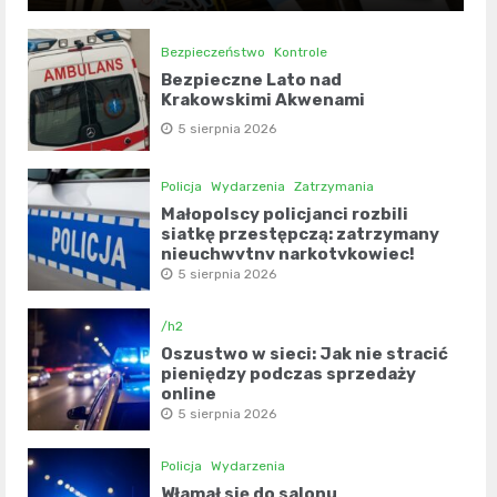
Bezpieczeństwo
Kontrole
Bezpieczne Lato nad
Krakowskimi Akwenami
5 sierpnia 2026
Policja
Wydarzenia
Zatrzymania
Małopolscy policjanci rozbili
siatkę przestępczą: zatrzymany
nieuchwytny narkotykowiec!
5 sierpnia 2026
/h2
Oszustwo w sieci: Jak nie stracić
pieniędzy podczas sprzedaży
online
5 sierpnia 2026
Policja
Wydarzenia
Włamał się do salonu