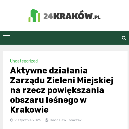
Skip
to
content
24Kraków.pl
Uncategorized
Aktywne działania
Zarządu Zieleni Miejskiej
na rzecz powiększania
obszaru leśnego w
Krakowie
9 stycznia 2025
Radosław Tomczak