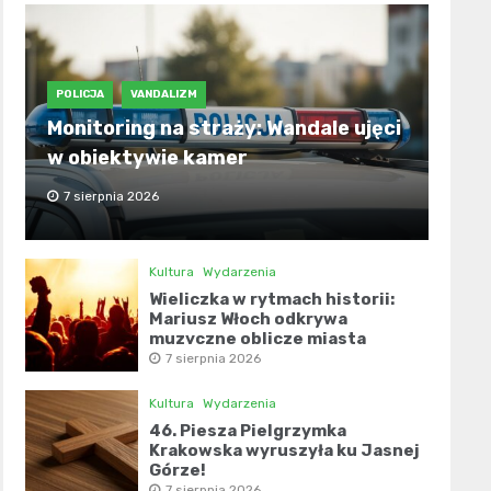
POLICJA
VANDALIZM
Monitoring na straży: Wandale ujęci
w obiektywie kamer
7 sierpnia 2026
Kultura
Wydarzenia
Wieliczka w rytmach historii:
Mariusz Włoch odkrywa
muzyczne oblicze miasta
7 sierpnia 2026
Kultura
Wydarzenia
46. Piesza Pielgrzymka
Krakowska wyruszyła ku Jasnej
Górze!
7 sierpnia 2026