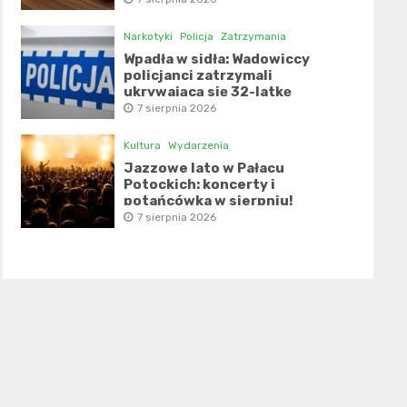
Narkotyki
Policja
Zatrzymania
Wpadła w sidła: Wadowiccy
policjanci zatrzymali
ukrywającą się 32-latkę
7 sierpnia 2026
Kultura
Wydarzenia
Jazzowe lato w Pałacu
Potockich: koncerty i
potańcówka w sierpniu!
7 sierpnia 2026