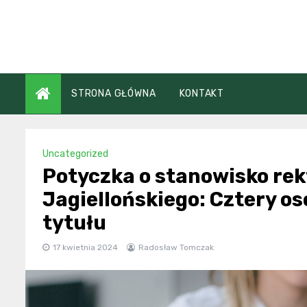
Skip
to
content
STRONA GŁÓWNA
KONTAKT
Uncategorized
Potyczka o stanowisko re
Jagiellońskiego: Cztery os
tytułu
17 kwietnia 2024
Radosław Tomczak