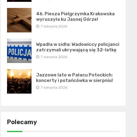
46. Piesza Pielgrzymka Krakowska
wyruszyła ku Jasnej Górze!
7 sierpnia 2026
Wpadła w sidła: Wadowiccy policjanci
zatrzymali ukrywającą się 32-latkę
7 sierpnia 2026
Jazzowe lato w Pałacu Potockich:
koncerty i potańcówka w sierpniu!
7 sierpnia 2026
Polecamy