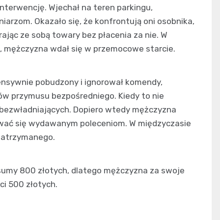
nterwencję. Wjechał na teren parkingu,
iarzom. Okazało się, że konfrontują oni osobnika,
rając ze sobą towary bez płacenia za nie. W
, mężczyzna wdał się w przemocowe starcie.
tensywnie pobudzony i ignorował komendy,
ów przymusu bezpośredniego. Kiedy to nie
k obezwładniających. Dopiero wtedy mężczyzna
kować się wydawanym poleceniom. W międzyczasie
i zatrzymanego.
sumy 800 złotych, dlatego mężczyzna za swoje
i 500 złotych.