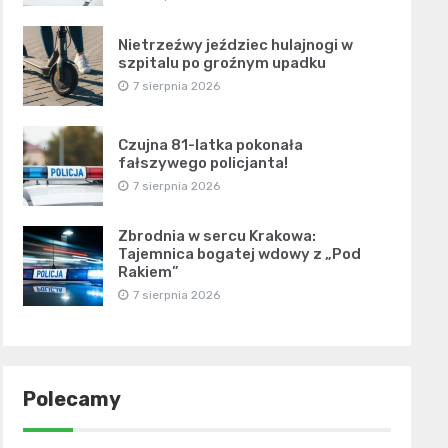
Nietrzeźwy jeździec hulajnogi w
szpitalu po groźnym upadku
7 sierpnia 2026
Czujna 81-latka pokonała
fałszywego policjanta!
7 sierpnia 2026
Zbrodnia w sercu Krakowa:
Tajemnica bogatej wdowy z „Pod
Rakiem”
7 sierpnia 2026
Polecamy