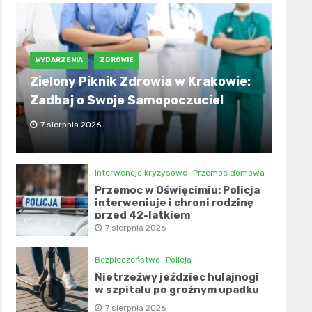
WYDARZENIA
ZDROWIE
Zielony Piknik Zdrowia w Krakowie:
Zadbaj o Swoje Samopoczucie!
7 sierpnia 2026
Interwencje kryzysowe
Przemoc domowa
Przemoc w Oświęcimiu: Policja
interweniuje i chroni rodzinę
przed 42-latkiem
7 sierpnia 2026
Bezpieczeństwo
Policja
Nietrzeźwy jeździec hulajnogi
w szpitalu po groźnym upadku
7 sierpnia 2026