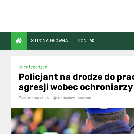
Skip
to
content
STRONA GŁÓWNA
KONTAKT
Uncategorized
Policjant na drodze do pra
agresji wobec ochroniarzy
26 marca 2025
Radosław Tomczak