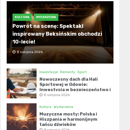
KULTURA
WYDARZENIA
Powrót na scenę: Spektakl
inspirowany Beksińskim obchodzi
10-lecie!
8 sierpnia 2026
Inwestycje
Remonty
Sport
Nowoczesny dach dla Hali
Sportowej w Gdowie:
Inwestycja w bezpieczeństwo i
komfort
8 sierpnia 2026
Kultura
Wydarzenia
Muzyczne mosty: Polska i
Hiszpania w harmonijnym
tańcu dźwięków
8 sierpnia 2026