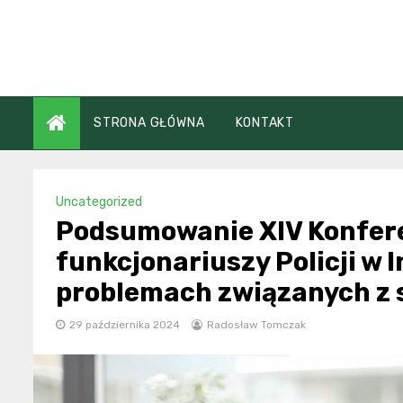
Skip
to
content
STRONA GŁÓWNA
KONTAKT
Uncategorized
Podsumowanie XIV Konfere
funkcjonariuszy Policji w I
problemach związanych z s
29 października 2024
Radosław Tomczak