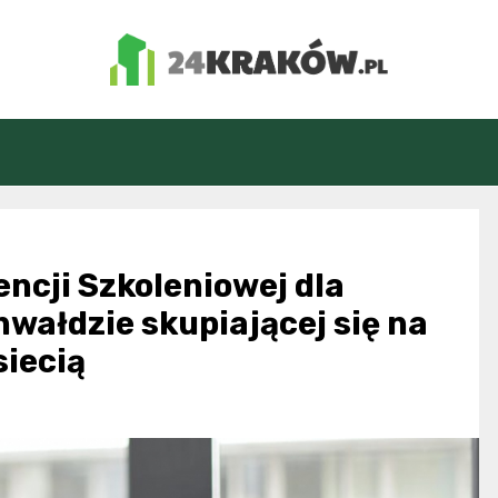
24Kraków.pl
ncji Szkoleniowej dla
nwałdzie skupiającej się na
iecią