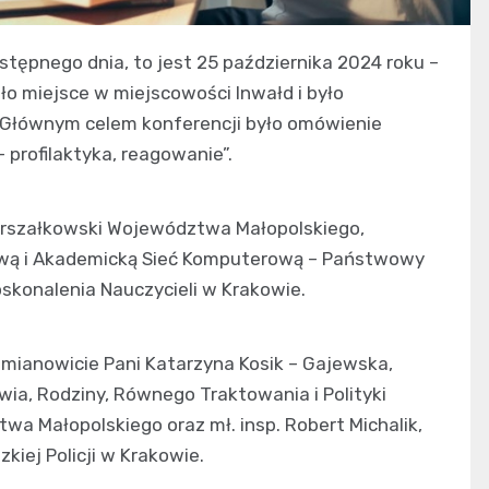
stępnego dnia, to jest 25 października 2024 roku –
ło miejsce w miejscowości Inwałd i było
. Głównym celem konferencji było omówienie
– profilaktyka, reagowanie”.
arszałkowski Województwa Małopolskiego,
ową i Akademicką Sieć Komputerową – Państwowy
skonalenia Nauczycieli w Krakowie.
 mianowicie Pani Katarzyna Kosik – Gajewska,
a, Rodziny, Równego Traktowania i Polityki
a Małopolskiego oraz mł. insp. Robert Michalik,
iej Policji w Krakowie.