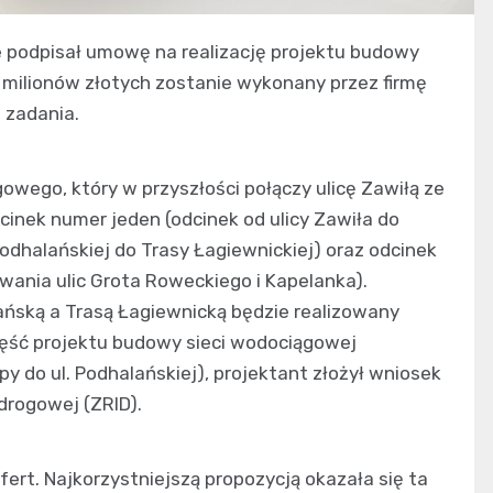
że podpisał umowę na realizację projektu budowy
7 milionów złotych zostanie wykonany przez firmę
 zadania.
wego, który w przyszłości połączy ulicę Zawiłą ze
dcinek numer jeden (odcinek od ulicy Zawiła do
 Podhalańskiej do Trasy Łagiewnickiej) oraz odcinek
wania ulic Grota Roweckiego i Kapelanka).
ańską a Trasą Łagiewnicką będzie realizowany
ęść projektu budowy sieci wodociągowej
ępy do ul. Podhalańskiej), projektant złożył wniosek
 drogowej (ZRID).
fert. Najkorzystniejszą propozycją okazała się ta