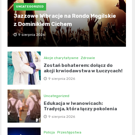
UNCATEGORIZED
Jazzowe Wibracje na Rondo Mogilskie
z Dominikiem Cichem
9 sierpnia 2026
Akcje charytatywne
Zdrowie
Zostań bohaterem: dołącz do
akcji krwiodawstwa w Łuczycach!
9 sierpnia 2026
Uncategorized
Edukacja w Iwanowicach:
Tradycja, która łączy pokolenia
9 sierpnia 2026
Policja
Przestępstwa