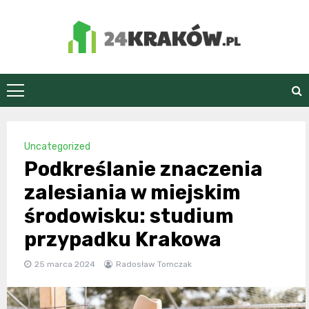
Skip
to
content
24Kraków.pl
Uncategorized
Podkreślanie znaczenia
zalesiania w miejskim
środowisku: studium
przypadku Krakowa
25 marca 2024
Radosław Tomczak