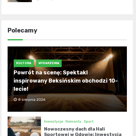
Polecamy
KULTURA
WYDARZENIA
Powrót na scenę: Spektakl
inspirowany Beksińskim obchodzi 10-
lecie!
8 sierpnia 2026
Inwestycje
Remonty
Sport
Nowoczesny dach dla Hali
Sportowej w Gdowie: Inwestycja