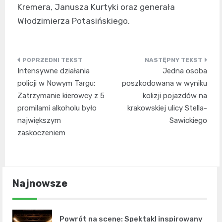
Kremera, Janusza Kurtyki oraz generała
Włodzimierza Potasińskiego.
Nawigacja
Intensywne działania
Jedna osoba
wpisu
policji w Nowym Targu:
poszkodowana w wyniku
Zatrzymanie kierowcy z 5
kolizji pojazdów na
promilami alkoholu było
krakowskiej ulicy Stella-
największym
Sawickiego
zaskoczeniem
Najnowsze
Powrót na scenę: Spektakl inspirowany