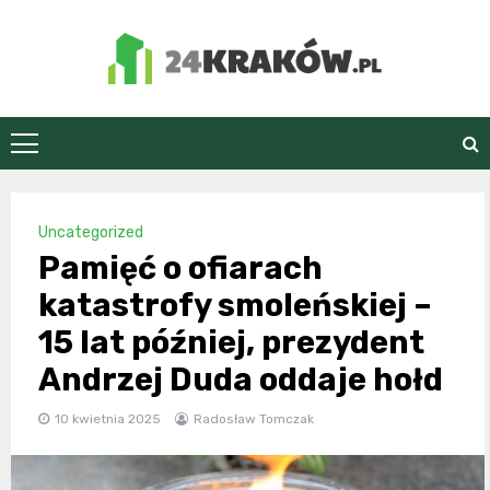
Skip
to
content
24Kraków.pl
Uncategorized
Pamięć o ofiarach
katastrofy smoleńskiej –
15 lat później, prezydent
Andrzej Duda oddaje hołd
10 kwietnia 2025
Radosław Tomczak