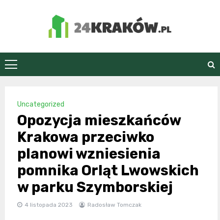
Skip
to
content
24Kraków.pl
Uncategorized
Opozycja mieszkańców
Krakowa przeciwko
planowi wzniesienia
pomnika Orląt Lwowskich
w parku Szymborskiej
4 listopada 2023
Radosław Tomczak