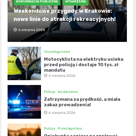
KOMUNIKACJA PUBLICZNA
WYDARZENIA
Weekendowe przygody w Krakowie:
nowe linie do atrakcji rekreacyjnych!
6 sierpnia 2026
Uncategorized
Motocyklista na elektryku ucieka
przed policją i dostaje 10 tys. zł
mandatu
6 sierpnia 2026
Policja
Wydarzenia
Zatrzymana za prędkość, a miała
zakaz prowadzenia!
6 sierpnia 2026
Policja
Przestępstwa
Opiekunka seniora na czołowej