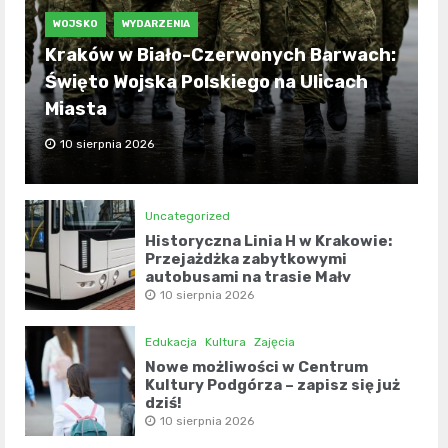
WOJSKO
WYDARZENIA
Kraków w Biało-Czerwonych Barwach:
Święto Wojska Polskiego na Ulicach
Miasta
10 sierpnia 2026
Uncategorized
Historyczna Linia H w Krakowie:
Przejażdżka zabytkowymi
autobusami na trasie Mały
Płaszów – Cmentarz Olszanica
10 sierpnia 2026
Edukacja
Kultura
Zajęcia
Nowe możliwości w Centrum
Kultury Podgórza – zapisz się już
dziś!
10 sierpnia 2026