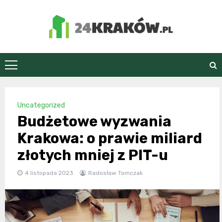
Skip
to
content
24Kraków.pl
Uncategorized
Budżetowe wyzwania
Krakowa: o prawie miliard
złotych mniej z PIT-u
4 listopada 2023
Radosław Tomczak