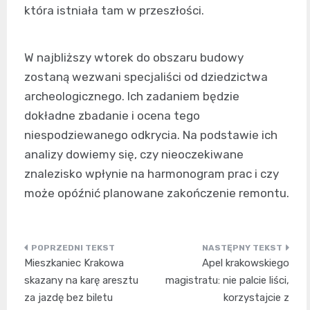
która istniała tam w przeszłości.
W najbliższy wtorek do obszaru budowy
zostaną wezwani specjaliści od dziedzictwa
archeologicznego. Ich zadaniem będzie
dokładne zbadanie i ocena tego
niespodziewanego odkrycia. Na podstawie ich
analizy dowiemy się, czy nieoczekiwane
znalezisko wpłynie na harmonogram prac i czy
może opóźnić planowane zakończenie remontu.
Nawigacja
Mieszkaniec Krakowa
Apel krakowskiego
wpisu
skazany na karę aresztu
magistratu: nie palcie liści,
za jazdę bez biletu
korzystajcie z