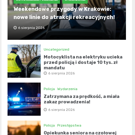
Weekendowe przygody w Krakowie:
nowe linie do atrakcji rekreacyjnych!
6 sierpnia 2026
Uncategorized
Motocyklista na elektryku ucieka
przed policją i dostaje 10 tys. zł
mandatu
6 sierpnia 2026
Policja
Wydarzenia
Zatrzymana za prędkość, a miała
zakaz prowadzenia!
6 sierpnia 2026
Policja
Przestępstwa
Opiekunka seniora na czołowej