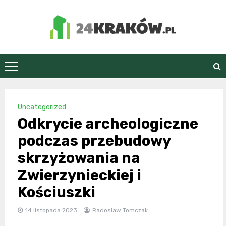
Skip
to
content
24Kraków.pl
Uncategorized
Odkrycie archeologiczne
podczas przebudowy
skrzyżowania na
Zwierzynieckiej i
Kościuszki
14 listopada 2023
Radosław Tomczak