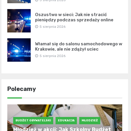
5 sierpnia 2026
Oszustwo w sieci: Jak nie stracić
pieniędzy podczas sprzedaży online
5 sierpnia 2026
Włamał się do salonu samochodowego w
Krakowie, ale nie zdążył uciec
5 sierpnia 2026
Polecamy
BUDŻET OBYWATELSKI
EDUKACJA
MŁODZIEŻ
Młodzież w akcji: Jak Szkolny Budżet