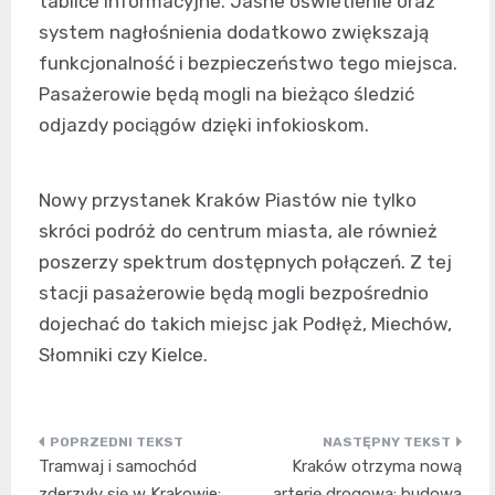
tablice informacyjne. Jasne oświetlenie oraz
system nagłośnienia dodatkowo zwiększają
funkcjonalność i bezpieczeństwo tego miejsca.
Pasażerowie będą mogli na bieżąco śledzić
odjazdy pociągów dzięki infokioskom.
Nowy przystanek Kraków Piastów nie tylko
skróci podróż do centrum miasta, ale również
poszerzy spektrum dostępnych połączeń. Z tej
stacji pasażerowie będą mogli bezpośrednio
dojechać do takich miejsc jak Podłęż, Miechów,
Słomniki czy Kielce.
Nawigacja
Tramwaj i samochód
Kraków otrzyma nową
wpisu
zderzyły się w Krakowie:
arterię drogową: budowa