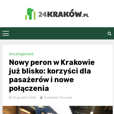
Skip
to
content
24Kraków.pl
Uncategorized
Nowy peron w Krakowie
już blisko: korzyści dla
pasażerów i nowe
połączenia
16 grudnia 2024
Radosław Tomczak