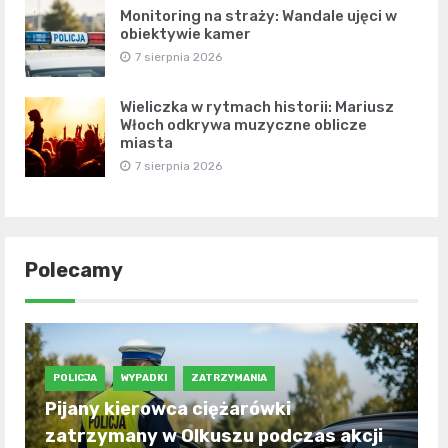
Monitoring na straży: Wandale ujęci w
obiektywie kamer
7 sierpnia 2026
Wieliczka w rytmach historii: Mariusz
Włoch odkrywa muzyczne oblicze
miasta
7 sierpnia 2026
Polecamy
POLICJA
WYPADKI
ZATRZYMANIA
Pijany kierowca ciężarówki
zatrzymany w Olkuszu podczas akcji