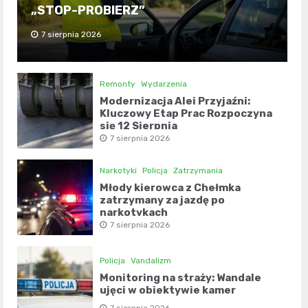
„STOP-PROBIERZ”
7 sierpnia 2026
Remonty
Wydarzenia
Modernizacja Alei Przyjaźni:
Kluczowy Etap Prac Rozpoczyna
się 12 Sierpnia
7 sierpnia 2026
Narkotyki
Policja
Zatrzymania
Młody kierowca z Chełmka
zatrzymany za jazdę po
narkotykach
7 sierpnia 2026
Policja
Vandalizm
Monitoring na straży: Wandale
ujęci w obiektywie kamer