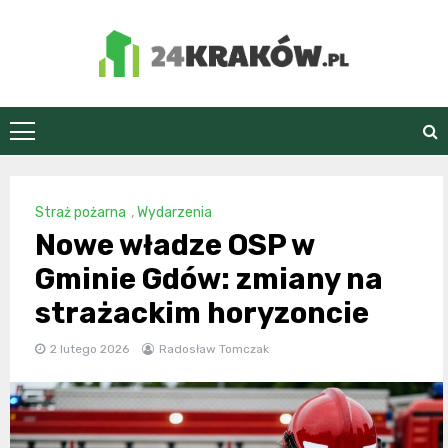
Skip
to
content
24Kraków.pl
Straż pożarna
,
Wydarzenia
Nowe władze OSP w
Gminie Gdów: zmiany na
strażackim horyzoncie
2 lutego 2026
Radosław Tomczak