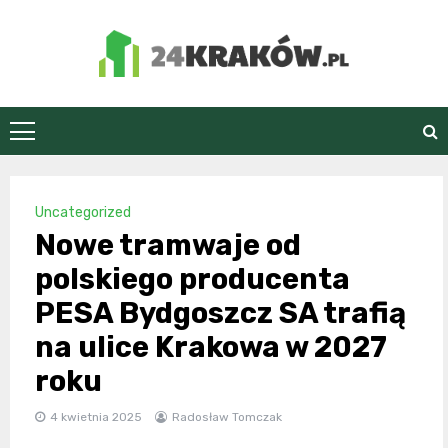
Skip
to
content
24Kraków.pl
Uncategorized
Nowe tramwaje od
polskiego producenta
PESA Bydgoszcz SA trafią
na ulice Krakowa w 2027
roku
4 kwietnia 2025
Radosław Tomczak