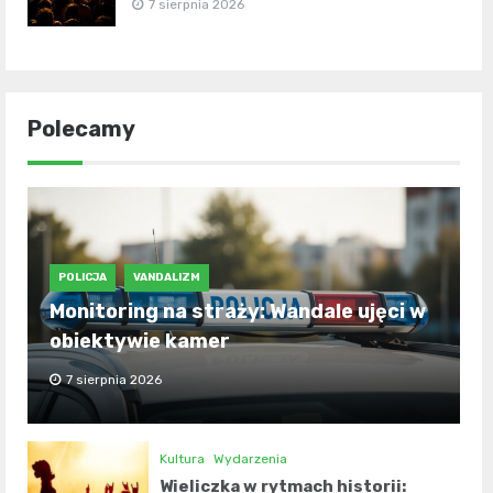
7 sierpnia 2026
Polecamy
POLICJA
VANDALIZM
Monitoring na straży: Wandale ujęci w
obiektywie kamer
7 sierpnia 2026
Kultura
Wydarzenia
Wieliczka w rytmach historii: