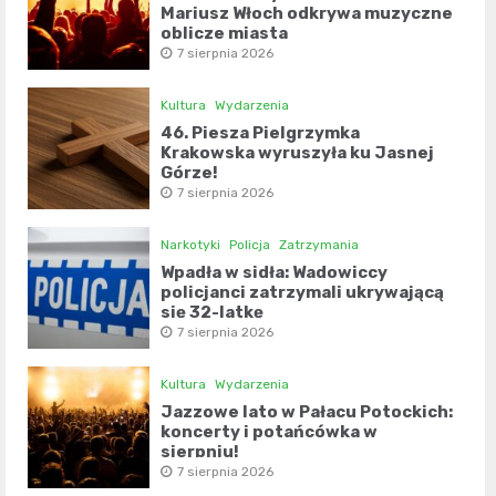
Mariusz Włoch odkrywa muzyczne
oblicze miasta
7 sierpnia 2026
Kultura
Wydarzenia
46. Piesza Pielgrzymka
Krakowska wyruszyła ku Jasnej
Górze!
7 sierpnia 2026
Narkotyki
Policja
Zatrzymania
Wpadła w sidła: Wadowiccy
policjanci zatrzymali ukrywającą
się 32-latkę
7 sierpnia 2026
Kultura
Wydarzenia
Jazzowe lato w Pałacu Potockich:
koncerty i potańcówka w
sierpniu!
7 sierpnia 2026