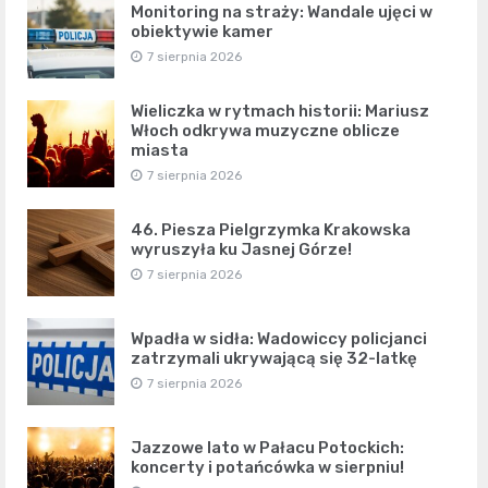
Monitoring na straży: Wandale ujęci w
obiektywie kamer
7 sierpnia 2026
Wieliczka w rytmach historii: Mariusz
Włoch odkrywa muzyczne oblicze
miasta
7 sierpnia 2026
46. Piesza Pielgrzymka Krakowska
wyruszyła ku Jasnej Górze!
7 sierpnia 2026
Wpadła w sidła: Wadowiccy policjanci
zatrzymali ukrywającą się 32-latkę
7 sierpnia 2026
Jazzowe lato w Pałacu Potockich:
koncerty i potańcówka w sierpniu!