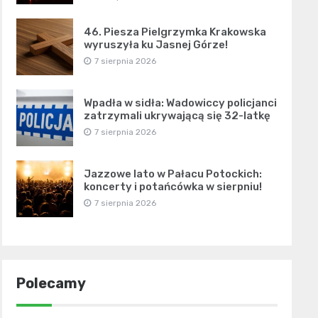
46. Piesza Pielgrzymka Krakowska
wyruszyła ku Jasnej Górze!
7 sierpnia 2026
Wpadła w sidła: Wadowiccy policjanci
zatrzymali ukrywającą się 32-latkę
7 sierpnia 2026
Jazzowe lato w Pałacu Potockich:
koncerty i potańcówka w sierpniu!
7 sierpnia 2026
Polecamy