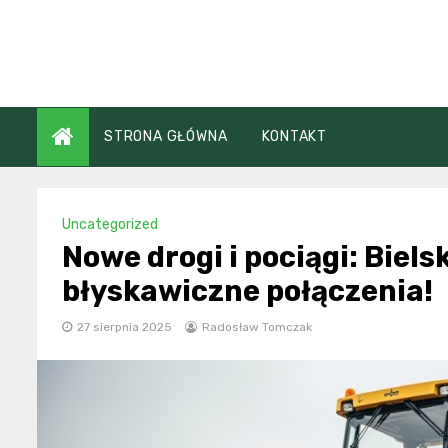
Skip
to
content
STRONA GŁÓWNA
KONTAKT
Uncategorized
Nowe drogi i pociągi: Biels
błyskawiczne połączenia!
27 sierpnia 2025
Radosław Tomczak