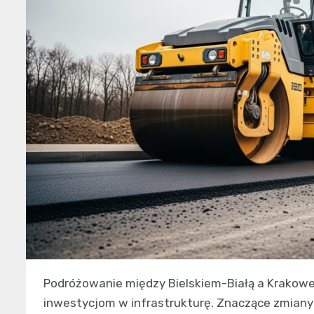
Podróżowanie między Bielskiem-Białą a Krakow
inwestycjom w infrastrukturę. Znaczące zmiany 