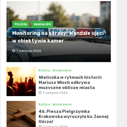
POLICJA
VANDALIZM
Monitoring na straży: Wandale ujęci
w obiektywie kamer
7 sierpnia 2026
Kultura
Wydarzenia
Wieliczka w rytmach historii:
Mariusz Włoch odkrywa
muzyczne oblicze miasta
7 sierpnia 2026
Kultura
Wydarzenia
46. Piesza Pielgrzymka
Krakowska wyruszyła ku Jasnej
Górze!
7 sierpnia 2026