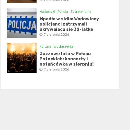
Narkotyki
Policja
Zatrzymania
Wpadła w sidła: Wadowiccy
policjanci zatrzymali
ukrywającą się 32-latkę
7 sierpnia 2026
Kultura
Wydarzenia
Jazzowe lato w Pałacu
Potockich: koncerty i
potańcówka w sierpniu!
7 sierpnia 2026