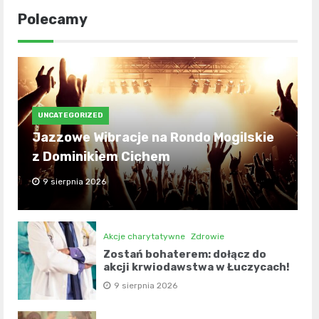
Polecamy
UNCATEGORIZED
Jazzowe Wibracje na Rondo Mogilskie
z Dominikiem Cichem
9 sierpnia 2026
Akcje charytatywne
Zdrowie
Zostań bohaterem: dołącz do
akcji krwiodawstwa w Łuczycach!
9 sierpnia 2026