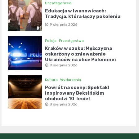
Uncategorized
Edukacja w Iwanowicach:
Tradycja, która łączy pokolenia
9 sierpnia 2026
Policja
Przestępstwa
Kraków w szoku: Mężczyzna
oskarżony o znieważenie
Ukraińców na ulicy Polonijnej
9 sierpnia 2026
Kultura
Wydarzenia
Powrót na scenę: Spektakl
inspirowany Beksińskim
obchodzi 10-lecie!
8 sierpnia 2026