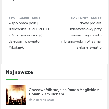
Nawigacja
Współpraca policji
Nowy projekt
wpisu
krakowskiej z POLREGIO
mieszkaniowy przy
S.A. przynosi radość
znanym targowisku
dzieciom w święto
Imbramowskim otrzymał
Mikołajek
zielone światło
Najnowsze
Jazzowe Wibracje na Rondo Mogilskie z
Dominikiem Cichem
9 sierpnia 2026