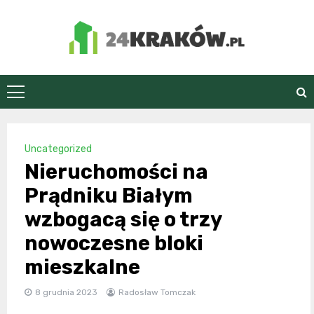
Skip
to
content
24Kraków.pl
Uncategorized
Nieruchomości na
Prądniku Białym
wzbogacą się o trzy
nowoczesne bloki
mieszkalne
8 grudnia 2023
Radosław Tomczak