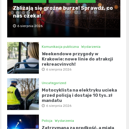
Zbliżają się groźne burze! Sprawdź, co
nas czeka!
6 sierpnia 2026
Komunikacja publiczna
Wydarzenia
Weekendowe przygody w
Krakowie: nowe linie do atrakcji
rekreacyjnych!
6 sierpnia 2026
Uncategorized
Motocyklista na elektryku ucieka
przed policją i dostaje 10 tys. zł
mandatu
6 sierpnia 2026
Policja
Wydarzenia
Zatrzymana za prędkość, a miała