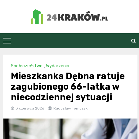
Skip
to
content
24Kraków.pl
Społeczeństwo
,
Wydarzenia
Mieszkanka Dębna ratuje
zagubionego 66-latka w
niecodziennej sytuacji
3 czerwca 2026
Radosław Tomczak