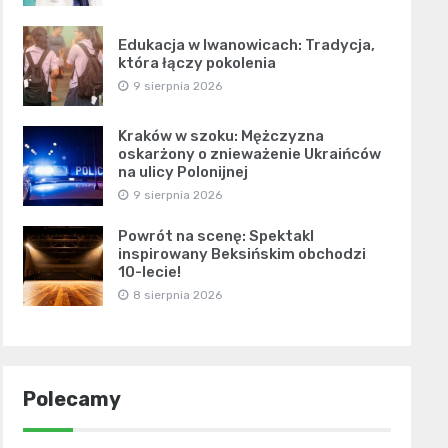
Edukacja w Iwanowicach: Tradycja,
która łączy pokolenia
9 sierpnia 2026
Kraków w szoku: Mężczyzna
oskarżony o znieważenie Ukraińców
na ulicy Polonijnej
9 sierpnia 2026
Powrót na scenę: Spektakl
inspirowany Beksińskim obchodzi
10-lecie!
8 sierpnia 2026
Polecamy