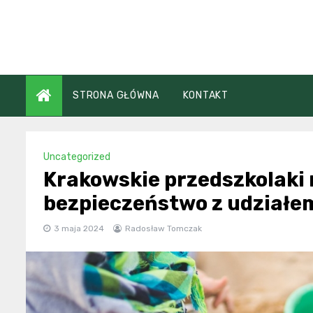
Skip
to
content
STRONA GŁÓWNA
KONTAKT
Uncategorized
Krakowskie przedszkolaki 
bezpieczeństwo z udziałe
3 maja 2024
Radosław Tomczak