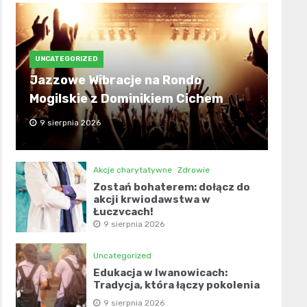
UNCATEGORIZED
Jazzowe Wibracje na Rondo
Mogilskie z Dominikiem Cichem
9 sierpnia 2026
Akcje charytatywne
Zdrowie
Zostań bohaterem: dołącz do
akcji krwiodawstwa w
Łuczycach!
9 sierpnia 2026
Uncategorized
Edukacja w Iwanowicach:
Tradycja, która łączy pokolenia
9 sierpnia 2026