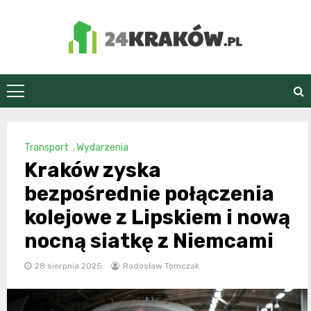
Skip
to
content
24Kraków.pl
Transport
,
Wydarzenia
Kraków zyska
bezpośrednie połączenia
kolejowe z Lipskiem i nową
nocną siatkę z Niemcami
28 sierpnia 2025
Radosław Tomczak