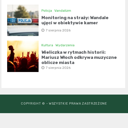
Policja
Vandalizm
Monitoring na straży: Wandale
ujęci w obiektywie kamer
7 sierpnia 2026
Kultura
Wydarzenia
Wieliczka w rytmach historii:
Mariusz Włoch odkrywa muzyczne
oblicze miasta
7 sierpnia 2026
COPYRIGHT © - WSZYSTKIE PRAWA ZASTRZEŻONE