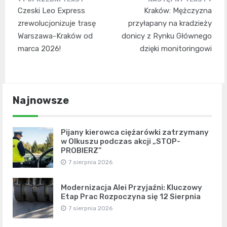
Nawigacja
Czeski Leo Express
Kraków: Mężczyzna
wpisu
zrewolucjonizuje trasę
przyłapany na kradzieży
Warszawa-Kraków od
donicy z Rynku Głównego
marca 2026!
dzięki monitoringowi
Najnowsze
Pijany kierowca ciężarówki zatrzymany
w Olkuszu podczas akcji „STOP-
PROBIERZ”
7 sierpnia 2026
Modernizacja Alei Przyjaźni: Kluczowy
Etap Prac Rozpoczyna się 12 Sierpnia
7 sierpnia 2026