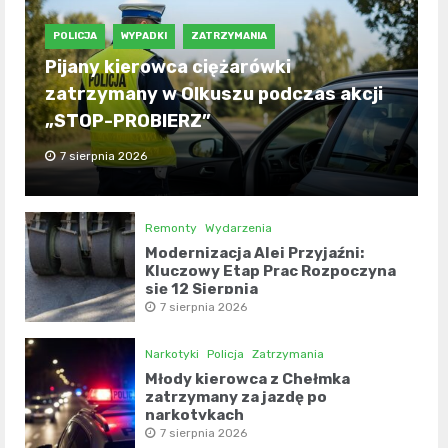
POLICJA
WYPADKI
ZATRZYMANIA
Pijany kierowca ciężarówki
zatrzymany w Olkuszu podczas akcji
„STOP-PROBIERZ”
7 sierpnia 2026
Remonty
Wydarzenia
Modernizacja Alei Przyjaźni:
Kluczowy Etap Prac Rozpoczyna
się 12 Sierpnia
7 sierpnia 2026
Narkotyki
Policja
Zatrzymania
Młody kierowca z Chełmka
zatrzymany za jazdę po
narkotykach
7 sierpnia 2026