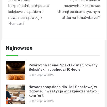
wpisu
bezpośrednie połączenia
nożownika z Krakowa:
kolejowe z Lipskiem i
Utonął po dramatycznym
nową nocną siatkę z
ataku na taksówkarza?
Niemcami
Najnowsze
Powrót na scenę: Spektakl inspirowany
Beksińskim obchodzi 10-lecie!
8 sierpnia 2026
Nowoczesny dach dla Hali Sportowej w
Gdowie: Inwestycja w bezpieczeństwo i
komfort
8 sierpnia 2026