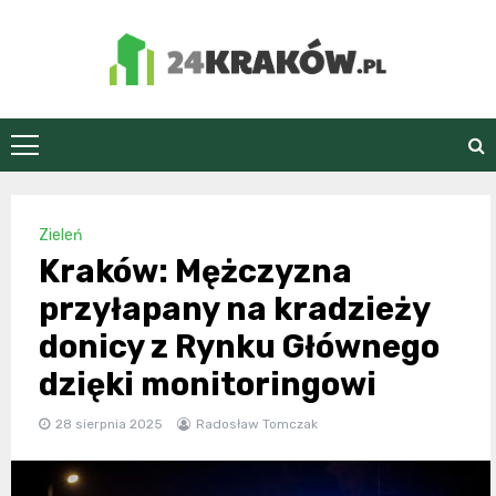
Skip
to
content
24Kraków.pl
Zieleń
Kraków: Mężczyzna
przyłapany na kradzieży
donicy z Rynku Głównego
dzięki monitoringowi
28 sierpnia 2025
Radosław Tomczak