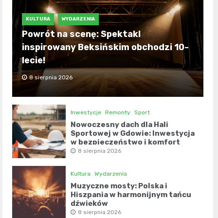
KULTURA
WYDARZENIA
Powrót na scenę: Spektakl
inspirowany Beksińskim obchodzi 10-
lecie!
8 sierpnia 2026
Inwestycje
Remonty
Sport
Nowoczesny dach dla Hali
Sportowej w Gdowie: Inwestycja
w bezpieczeństwo i komfort
8 sierpnia 2026
Kultura
Wydarzenia
Muzyczne mosty: Polska i
Hiszpania w harmonijnym tańcu
dźwięków
8 sierpnia 2026