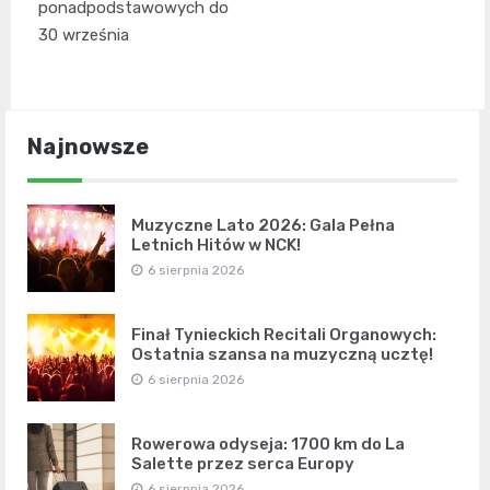
ponadpodstawowych do
30 września
Najnowsze
Muzyczne Lato 2026: Gala Pełna
Letnich Hitów w NCK!
6 sierpnia 2026
Finał Tynieckich Recitali Organowych:
Ostatnia szansa na muzyczną ucztę!
6 sierpnia 2026
Rowerowa odyseja: 1700 km do La
Salette przez serca Europy
6 sierpnia 2026