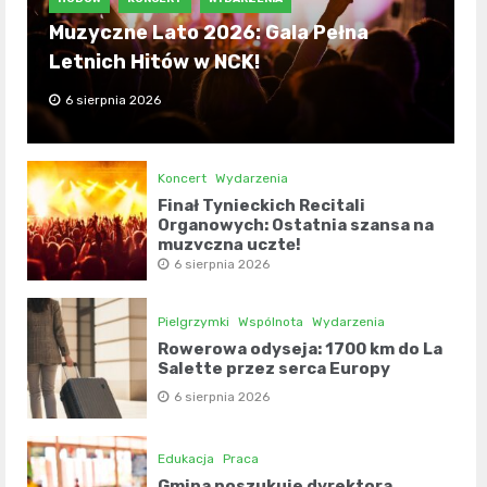
Muzyczne Lato 2026: Gala Pełna
Letnich Hitów w NCK!
6 sierpnia 2026
Koncert
Wydarzenia
Finał Tynieckich Recitali
Organowych: Ostatnia szansa na
muzyczną ucztę!
6 sierpnia 2026
Pielgrzymki
Wspólnota
Wydarzenia
Rowerowa odyseja: 1700 km do La
Salette przez serca Europy
6 sierpnia 2026
Edukacja
Praca
Gmina poszukuje dyrektora