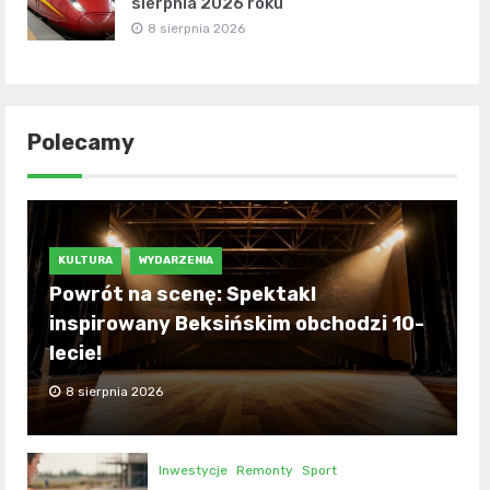
sierpnia 2026 roku
8 sierpnia 2026
Polecamy
KULTURA
WYDARZENIA
Powrót na scenę: Spektakl
inspirowany Beksińskim obchodzi 10-
lecie!
8 sierpnia 2026
Inwestycje
Remonty
Sport