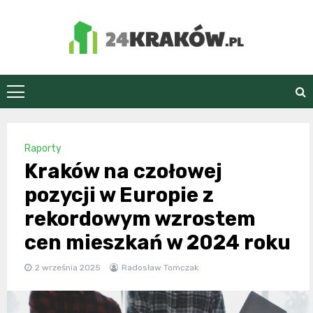
Skip
to
content
24Kraków.pl
Raporty
Kraków na czołowej
pozycji w Europie z
rekordowym wzrostem
cen mieszkań w 2024 roku
2 września 2025
Radosław Tomczak