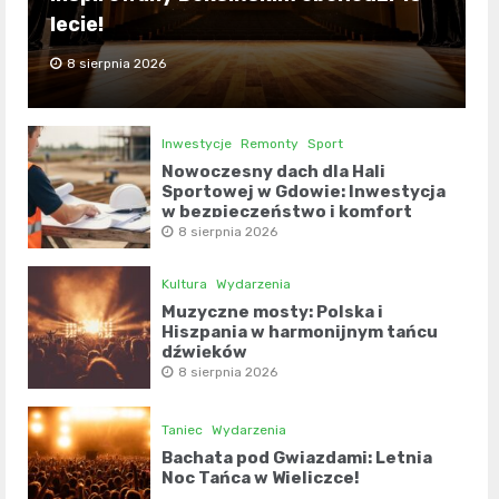
lecie!
8 sierpnia 2026
Inwestycje
Remonty
Sport
Nowoczesny dach dla Hali
Sportowej w Gdowie: Inwestycja
w bezpieczeństwo i komfort
8 sierpnia 2026
Kultura
Wydarzenia
Muzyczne mosty: Polska i
Hiszpania w harmonijnym tańcu
dźwięków
8 sierpnia 2026
Taniec
Wydarzenia
Bachata pod Gwiazdami: Letnia
Noc Tańca w Wieliczce!