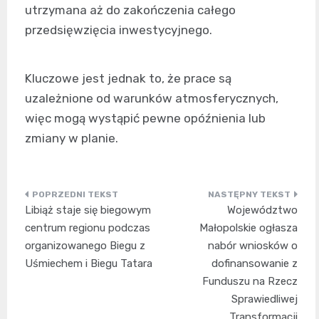
utrzymana aż do zakończenia całego
przedsięwzięcia inwestycyjnego.
Kluczowe jest jednak to, że prace są
uzależnione od warunków atmosferycznych,
więc mogą wystąpić pewne opóźnienia lub
zmiany w planie.
Nawigacja
Libiąż staje się biegowym
Województwo
wpisu
centrum regionu podczas
Małopolskie ogłasza
organizowanego Biegu z
nabór wniosków o
Uśmiechem i Biegu Tatara
dofinansowanie z
Funduszu na Rzecz
Sprawiedliwej
Transformacji