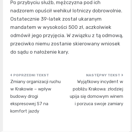
Po przybyciu służb, mężczyzna pod ich
nadzorem opuścił wehikuł lotniczy dobrowolnie.
Ostatecznie 39-latek został ukaranym
mandatem w wysokości 500 zł, aczkolwiek
odmówił jego przyjęcia. W związku z tą odmową,
przeciwko niemu zostanie skierowany wniosek
do sądu o nałożenie kary.
Nawigacja
Zmiany organizacji ruchu
Wyjątkowy incydent w
wpisu
w Krakowie – wpływ
pobliżu Krakowa: złodziej
budowy drogi
upija się domowym winem
ekspresowej S7 na
i porzuca swoje zamiary
komfort jazdy