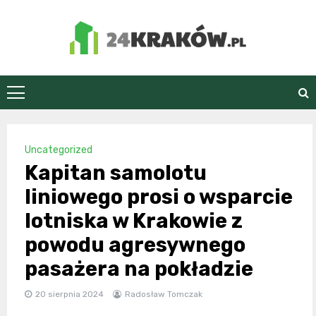
Skip
to
content
24Kraków.pl
Uncategorized
Kapitan samolotu
liniowego prosi o wsparcie
lotniska w Krakowie z
powodu agresywnego
pasażera na pokładzie
20 sierpnia 2024
Radosław Tomczak