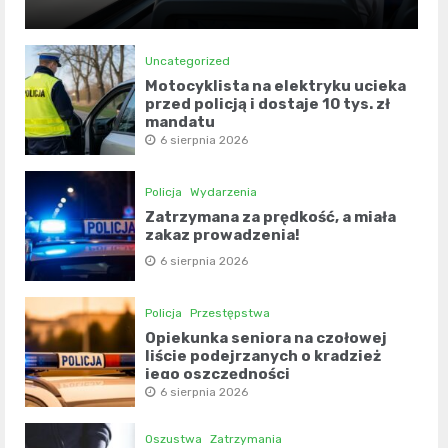
Uncategorized
Motocyklista na elektryku ucieka
przed policją i dostaje 10 tys. zł
mandatu
6 sierpnia 2026
Policja
Wydarzenia
Zatrzymana za prędkość, a miała
zakaz prowadzenia!
6 sierpnia 2026
Policja
Przestępstwa
Opiekunka seniora na czołowej
liście podejrzanych o kradzież
jego oszczędności
6 sierpnia 2026
Oszustwa
Zatrzymania