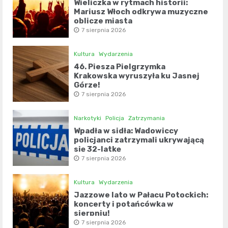
Wieliczka w rytmach historii:
Mariusz Włoch odkrywa muzyczne
oblicze miasta
7 sierpnia 2026
Kultura
Wydarzenia
46. Piesza Pielgrzymka
Krakowska wyruszyła ku Jasnej
Górze!
7 sierpnia 2026
Narkotyki
Policja
Zatrzymania
Wpadła w sidła: Wadowiccy
policjanci zatrzymali ukrywającą
się 32-latkę
7 sierpnia 2026
Kultura
Wydarzenia
Jazzowe lato w Pałacu Potockich:
koncerty i potańcówka w
sierpniu!
7 sierpnia 2026