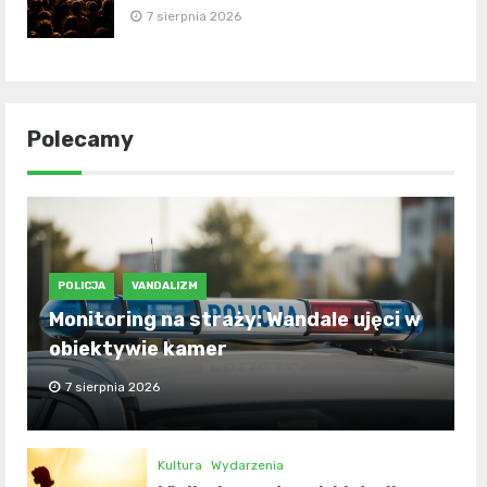
7 sierpnia 2026
Polecamy
POLICJA
VANDALIZM
Monitoring na straży: Wandale ujęci w
obiektywie kamer
7 sierpnia 2026
Kultura
Wydarzenia