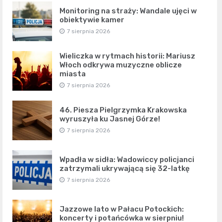
Monitoring na straży: Wandale ujęci w
obiektywie kamer
7 sierpnia 2026
Wieliczka w rytmach historii: Mariusz
Włoch odkrywa muzyczne oblicze
miasta
7 sierpnia 2026
46. Piesza Pielgrzymka Krakowska
wyruszyła ku Jasnej Górze!
7 sierpnia 2026
Wpadła w sidła: Wadowiccy policjanci
zatrzymali ukrywającą się 32-latkę
7 sierpnia 2026
Jazzowe lato w Pałacu Potockich:
koncerty i potańcówka w sierpniu!