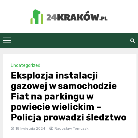
Skip
to
content
24Kraków.pl
Uncategorized
Eksplozja instalacji
gazowej w samochodzie
Fiat na parkingu w
powiecie wielickim –
Policja prowadzi śledztwo
18 kwietnia 2024
Radosław Tomczak