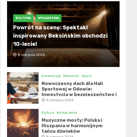
KULTURA
WYDARZENIA
Powrót na scenę: Spektakl
inspirowany Beksińskim obchodzi
10-lecie!
8 sierpnia 2026
Inwestycje
Remonty
Sport
Nowoczesny dach dla Hali
Sportowej w Gdowie:
Inwestycja w bezpieczeństwo i
komfort
8 sierpnia 2026
Kultura
Wydarzenia
Muzyczne mosty: Polska i
Hiszpania w harmonijnym
tańcu dźwięków
8 sierpnia 2026