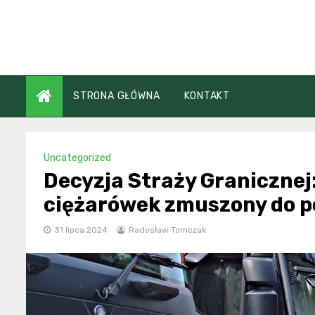
Skip
to
content
STRONA GŁÓWNA
KONTAKT
Uncategorized
Decyzja Straży Granicznej
ciężarówek zmuszony do p
31 lipca 2024
Radosław Tomczak