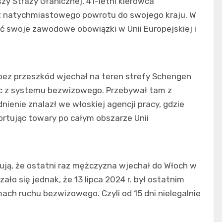
zy Straży Granicznej, 41-letni kierowca
az natychmiastowego powrotu do swojego kraju. W
ć swoje zawodowe obowiązki w Unii Europejskiej i
bez przeszkód wjechał na teren strefy Schengen
ąc z systemu bezwizowego. Przebywał tam z
nienie znalazł we włoskiej agencji pracy, gdzie
rtując towary po całym obszarze Unii
ują, że ostatni raz mężczyzna wjechał do Włoch w
zało się jednak, że 13 lipca 2024 r. był ostatnim
ach ruchu bezwizowego. Czyli od 15 dni nielegalnie