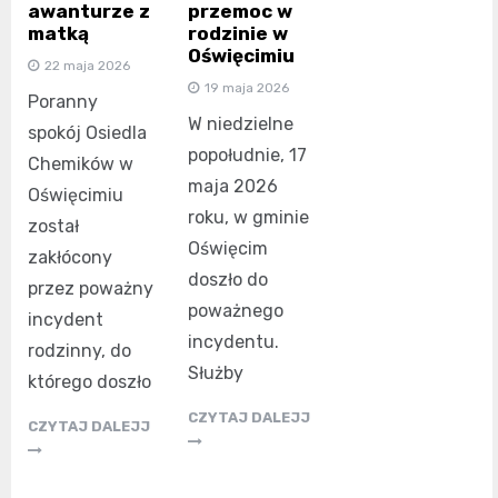
awanturze z
przemoc w
matką
rodzinie w
Oświęcimiu
22 maja 2026
19 maja 2026
Poranny
W niedzielne
spokój Osiedla
popołudnie, 17
Chemików w
maja 2026
Oświęcimiu
roku, w gminie
został
Oświęcim
zakłócony
doszło do
przez poważny
poważnego
incydent
incydentu.
rodzinny, do
Służby
którego doszło
CZYTAJ DALEJJ
CZYTAJ DALEJJ