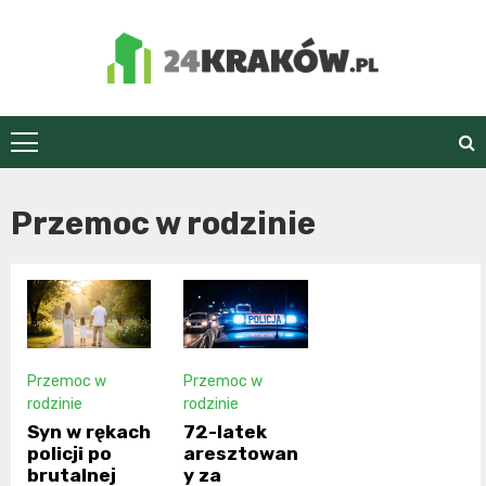
Skip
to
content
24Kraków.pl
Przemoc w rodzinie
Przemoc w
Przemoc w
rodzinie
rodzinie
Syn w rękach
72-latek
policji po
aresztowan
brutalnej
y za