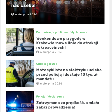
nas czeka!
6 sierpnia 2026
Komunikacja publiczna
Wydarzenia
Weekendowe przygody w
Krakowie: nowe linie do atrakcji
rekreacyjnych!
6 sierpnia 2026
Uncategorized
Motocyklista na elektryku ucieka
przed policją i dostaje 10 tys. zł
mandatu
6 sierpnia 2026
Policja
Wydarzenia
Zatrzymana za prędkość, a miała
zakaz prowadzenia!