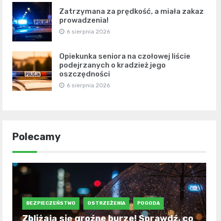
Zatrzymana za prędkość, a miała zakaz
prowadzenia!
6 sierpnia 2026
Opiekunka seniora na czołowej liście
podejrzanych o kradzież jego
oszczędności
6 sierpnia 2026
Polecamy
BEZPIECZEŃSTWO
OSTRZEŻENIA
POGODA
Zbliżają się groźne burze! Sprawdź, co