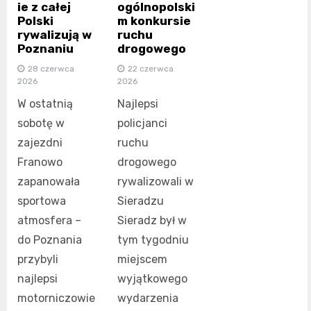
ie z całej
ogólnopolski
Polski
m konkursie
rywalizują w
ruchu
Poznaniu
drogowego
28 czerwca
22 czerwca
2026
2026
W ostatnią
Najlepsi
sobotę w
policjanci
zajezdni
ruchu
Franowo
drogowego
zapanowała
rywalizowali w
sportowa
Sieradzu
atmosfera –
Sieradz był w
do Poznania
tym tygodniu
przybyli
miejscem
najlepsi
wyjątkowego
motorniczowie
wydarzenia