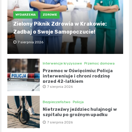
WYDARZENIA
ZDROWIE
Zielony Piknik Zdrowia w Krakowie:
Zadbaj o Swoje Samopoczucie!
7 sierpnia 2026
Interwencje kryzysowe
Przemoc domowa
Przemoc w Oświęcimiu: Policja
interweniuje i chroni rodzinę
przed 42-latkiem
7 sierpnia 2026
Bezpieczeństwo
Policja
Nietrzeźwy jeździec hulajnogi w
szpitalu po groźnym upadku
7 sierpnia 2026