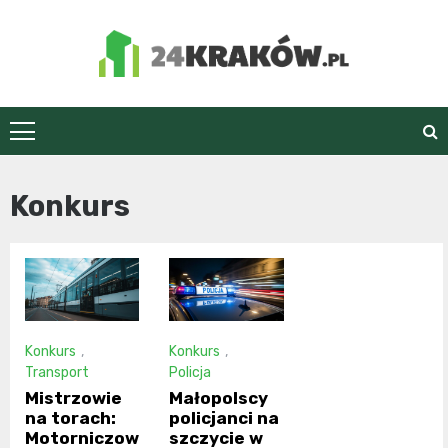
Skip
to
content
24Kraków.pl
Konkurs
Konkurs
,
Konkurs
,
Transport
Policja
Mistrzowie
Małopolscy
na torach:
policjanci na
Motorniczow
szczycie w