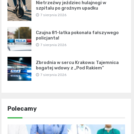
Nietrzeźwy jeździec hulajnogi w
szpitalu po groźnym upadku
7 sierpnia 2026
Czujna 81-latka pokonała fałszywego
policjanta!
7 sierpnia 2026
Zbrodnia w sercu Krakowa: Tajemnica
bogatej wdowy z „Pod Rakiem”
7 sierpnia 2026
Polecamy