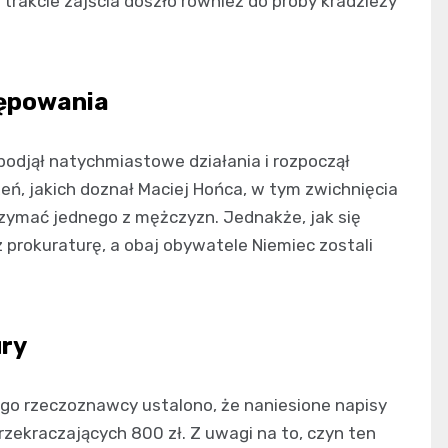
 trakcie zajścia doszło również do próby kradzieży
stępowania
i podjął natychmiastowe działania i rozpoczął
ń, jakich doznał Maciej Hońca, w tym zwichnięcia
rzymać jednego z mężczyzn. Jednakże, jak się
 prokuraturę, a obaj obywatele Niemiec zostali
ury
ego rzeczoznawcy ustalono, że naniesione napisy
rzekraczających 800 zł. Z uwagi na to, czyn ten