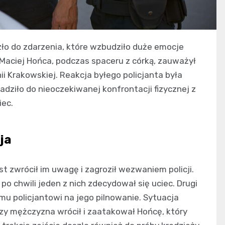
szło do zdarzenia, które wzbudziło duże emocje
 Maciej Hońca, podczas spaceru z córką, zauważył
 Krakowskiej. Reakcja byłego policjanta była
dziło do nieoczekiwanej konfrontacji fizycznej z
iec.
ja
 zwrócił im uwagę i zagroził wezwaniem policji.
o chwili jeden z nich zdecydował się uciec. Drugi
mu policjantowi na jego pilnowanie. Sytuacja
zy mężczyzna wrócił i zaatakował Hońcę, który