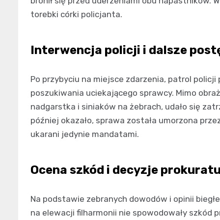
bronił się przed uderzeniami obu napastników. W
torebki córki policjanta.
Interwencja policji i dalsze po
Po przybyciu na miejsce zdarzenia, patrol policj
poszukiwania uciekającego sprawcy. Mimo obraże
nadgarstka i siniaków na żebrach, udało się zat
później okazało, sprawa została umorzona przez
ukarani jedynie mandatami.
Ocena szkód i decyzje prokurat
Na podstawie zebranych dowodów i opinii biegł
na elewacji filharmonii nie spowodowały szkód p