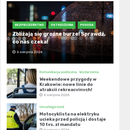
BEZPIECZEŃSTWO
OSTRZEŻENIA
POGODA
Zbliżają się groźne burze! Sprawdź,
co nas czeka!
6 sierpnia 2026
Komunikacja publiczna
Wydarzenia
Weekendowe przygody w
Krakowie: nowe linie do
atrakcji rekreacyjnych!
6 sierpnia 2026
Uncategorized
Motocyklista na elektryku
ucieka przed policją i dostaje
10 tys. zł mandatu
6 sierpnia 2026