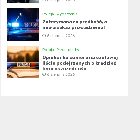
Policja
Wydarzenia
Zatrzymana za prędkość, a
miała zakaz prowadzenia!
6 sierpnia 2026
Policja
Przestępstwa
Opiekunka seniora na czołowej
liście podejrzanych o kradzież
jego oszczędności
6 sierpnia 2026