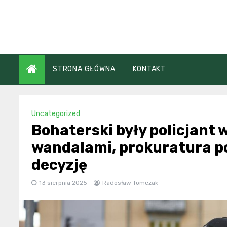
Skip
to
content
STRONA GŁÓWNA
KONTAKT
Uncategorized
Bohaterski były policjant w
wandalami, prokuratura p
decyzję
13 sierpnia 2025
Radosław Tomczak