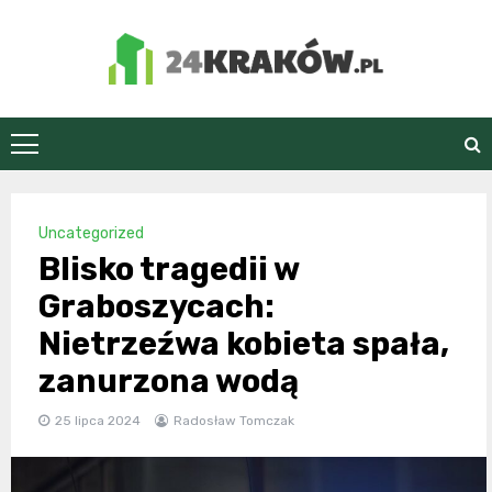
Skip
to
content
24Kraków.pl
Uncategorized
Blisko tragedii w
Graboszycach:
Nietrzeźwa kobieta spała,
zanurzona wodą
25 lipca 2024
Radosław Tomczak