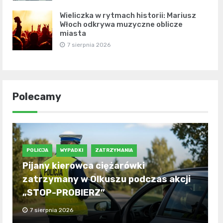
Wieliczka w rytmach historii: Mariusz
Włoch odkrywa muzyczne oblicze
miasta
7 sierpnia 2026
Polecamy
POLICJA
WYPADKI
ZATRZYMANIA
Pijany kierowca ciężarówki
zatrzymany w Olkuszu podczas akcji
„STOP-PROBIERZ”
7 sierpnia 2026