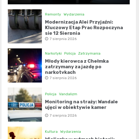
Remonty
Wydarzenia
Modernizacja Alei Przyjaźni:
Kluczowy Etap Prac Rozpoczyna
się 12 Sierpnia
7 sierpnia 2026
Narkotyki
Policja
Zatrzymania
Młody kierowca z Chełmka
zatrzymany za jazdę po
narkotykach
7 sierpnia 2026
Policja
Vandalizm
Monitoring na straży: Wandale
ujęci w obiektywie kamer
7 sierpnia 2026
Kultura
Wydarzenia