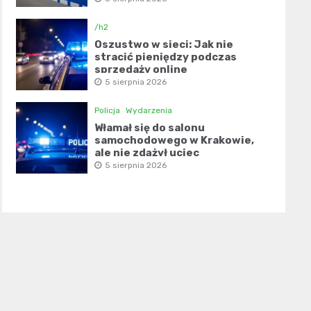
/h2
Oszustwo w sieci: Jak nie
stracić pieniędzy podczas
sprzedaży online
5 sierpnia 2026
Policja
Wydarzenia
Włamał się do salonu
samochodowego w Krakowie,
ale nie zdążył uciec
5 sierpnia 2026