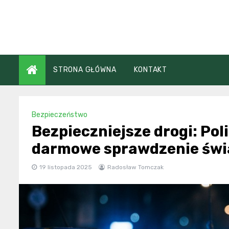
Skip
to
content
STRONA GŁÓWNA
KONTAKT
Bezpieczeństwo
Bezpieczniejsze drogi: Pol
darmowe sprawdzenie świ
19 listopada 2025
Radosław Tomczak