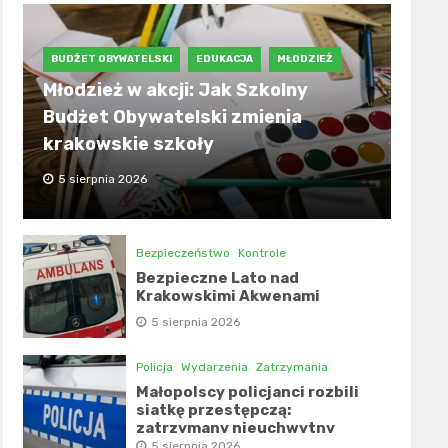
BUDŻET OBYWATELSKI
EDUKACJA
MŁODZIEŻ
Młodzież w akcji: Jak Szkolny
Budżet Obywatelski zmienia
krakowskie szkoły
5 sierpnia 2026
Bezpieczeństwo
Kontrole
Bezpieczne Lato nad
Krakowskimi Akwenami
5 sierpnia 2026
Policja
Wydarzenia
Zatrzymania
Małopolscy policjanci rozbili
siatkę przestępczą:
zatrzymany nieuchwytny
narkotykowiec!
5 sierpnia 2026