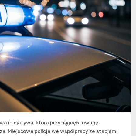
wa inicjatywa, która przyciągnęła uwagę
e. Miejscowa policja we współpracy ze stacjami