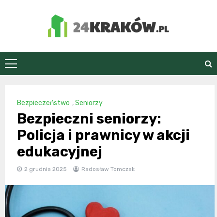
Skip
to
content
24Kraków.pl
Bezpieczeństwo
,
Seniorzy
Bezpieczni seniorzy:
Policja i prawnicy w akcji
edukacyjnej
2 grudnia 2025
Radosław Tomczak