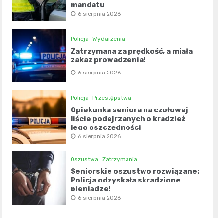
mandatu
6 sierpnia 2026
Policja
Wydarzenia
Zatrzymana za prędkość, a miała
zakaz prowadzenia!
6 sierpnia 2026
Policja
Przestępstwa
Opiekunka seniora na czołowej
liście podejrzanych o kradzież
jego oszczędności
6 sierpnia 2026
Oszustwa
Zatrzymania
Seniorskie oszustwo rozwiązane:
Policja odzyskała skradzione
pieniądze!
6 sierpnia 2026