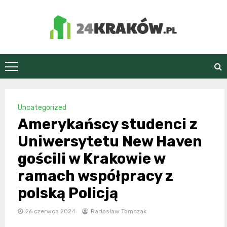
Skip
to
content
24Kraków.pl
Uncategorized
Amerykańscy studenci z
Uniwersytetu New Haven
gościli w Krakowie w
ramach współpracy z
polską Policją
26 czerwca 2024
Radosław Tomczak