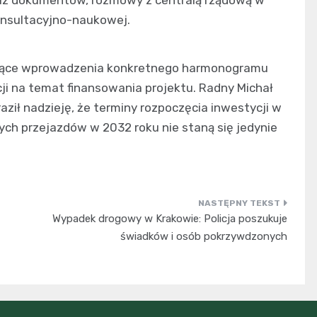
liz dokumentów, rozmowy z centralą rządową w
onsultacyjno-naukowej.
yczące wprowadzenia konkretnego harmonogramu
i na temat finansowania projektu. Radny Michał
ził nadzieję, że terminy rozpoczęcia inwestycji w
ch przejazdów w 2032 roku nie staną się jedynie
Wypadek drogowy w Krakowie: Policja poszukuje
świadków i osób pokrzywdzonych