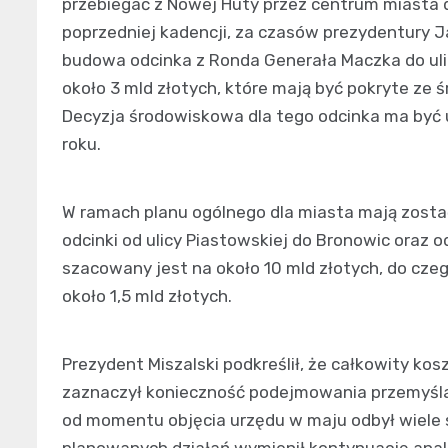
przebiegać z Nowej Huty przez centrum miasta 
poprzedniej kadencji, za czasów prezydentury 
budowa odcinka z Ronda Generała Maczka do uli
około 3 mld złotych, które mają być pokryte ze 
Decyzja środowiskowa dla tego odcinka ma być u
roku.
W ramach planu ogólnego dla miasta mają zostać
odcinki od ulicy Piastowskiej do Bronowic oraz 
szacowany jest na około 10 mld złotych, do cze
około 1,5 mld złotych.
Prezydent Miszalski podkreślił, że całkowity ko
zaznaczył konieczność podejmowania przemyślany
od momentu objęcia urzędu w maju odbył wiele