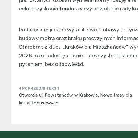
planowanych działań wymienił kontynuację ana
celu pozyskania funduszy czy powołanie rady k
Podczas sesji radni wyrazili swoje obawy dot
budowy metra oraz braku precyzyjnych informacj
Starobrat z klubu „Kraków dla Mieszkańców” wyra
2028 roku i udostępnienie pierwszych podziemny
pytaniami bez odpowiedzi.
Nawigacja
Otwarcie ul. Powstańców w Krakowie: Nowe trasy dla
wpisu
linii autobusowych