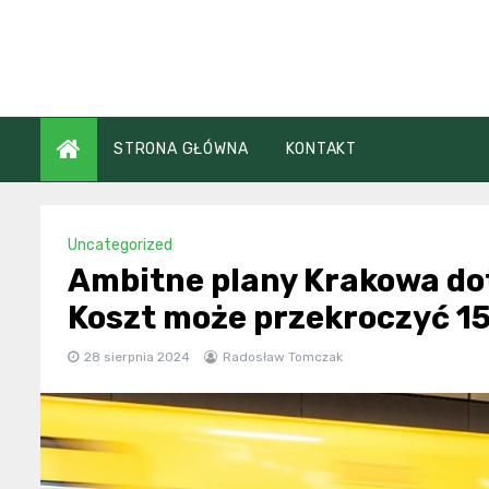
Skip
to
content
STRONA GŁÓWNA
KONTAKT
Uncategorized
Ambitne plany Krakowa do
Koszt może przekroczyć 15
28 sierpnia 2024
Radosław Tomczak