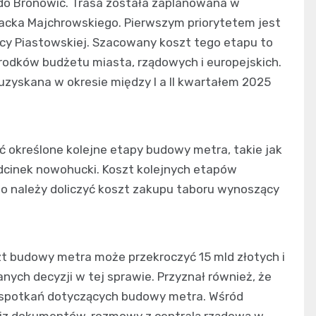
do Bronowic. Trasa została zaplanowana w
Jacka Majchrowskiego. Pierwszym priorytetem jest
cy Piastowskiej. Szacowany koszt tego etapu to
środków budżetu miasta, rządowych i europejskich.
zyskana w okresie między I a II kwartałem 2025
 określone kolejne etapy budowy metra, takie jak
odcinek nowohucki. Koszt kolejnych etapów
go należy doliczyć koszt zakupu taboru wynoszący
szt budowy metra może przekroczyć 15 mld złotych i
ch decyzji w tej sprawie. Przyznał również, że
 spotkań dotyczących budowy metra. Wśród