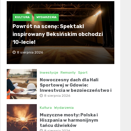
KULTURA
WYDARZENIA
Powrót na scenę: Spektakl
inspirowany Beksińskim obchodzi
10-lecie!
8 sierpnia 2026
Inwestycje
Remonty
Sport
Nowoczesny dach dla Hali
Sportowej w Gdowie:
Inwestycja w bezpieczeństwo i
komfort
8 sierpnia 2026
Kultura
Wydarzenia
Muzyczne mosty: Polska i
Hiszpania w harmonijnym
tańcu dźwięków
8 sierpnia 2026