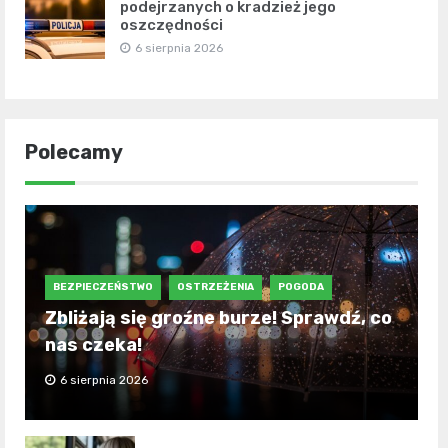
podejrzanych o kradzież jego
oszczędności
6 sierpnia 2026
Polecamy
BEZPIECZEŃSTWO
OSTRZEŻENIA
POGODA
Zbliżają się groźne burze! Sprawdź, co
nas czeka!
6 sierpnia 2026