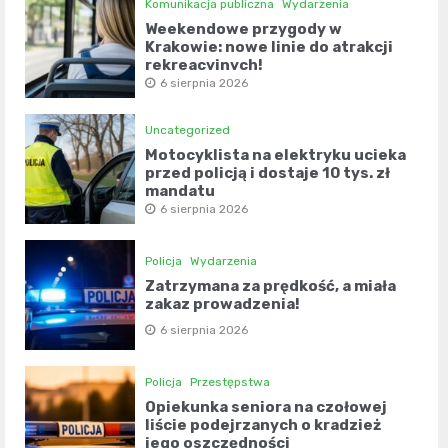
Komunikacja publiczna
Wydarzenia
Weekendowe przygody w
Krakowie: nowe linie do atrakcji
rekreacyjnych!
6 sierpnia 2026
Uncategorized
Motocyklista na elektryku ucieka
przed policją i dostaje 10 tys. zł
mandatu
6 sierpnia 2026
Policja
Wydarzenia
Zatrzymana za prędkość, a miała
zakaz prowadzenia!
6 sierpnia 2026
Policja
Przestępstwa
Opiekunka seniora na czołowej
liście podejrzanych o kradzież
jego oszczędności