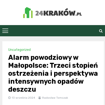
Skip
to
content
24Kraków.pl
Uncategorized
Alarm powodziowy w
Małopolsce: Trzeci stopień
ostrzeżenia i perspektywa
intensywnych opadów
deszczu
13 września 2024
Radosław Tomczak