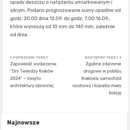
opady deszczu o natężeniu umiarkowanym i
silnym. Podano prognozowane sumy opadów od
godz. 20.00 dnia 12.09. do godz. 7.00 16.09.,
które wynoszą od 10 mm do 140 mm, zależnie
od dnia.
Nawigacja
Zapowiedź wydarzenia:
Zgubne zdarzenie
wpisu
"Dni Twierdzy Kraków
drogowe w pobliżu
2024" – święto
Krakowa: samochód
architektury obronnej
osobowy i koparka miały
kolizję
Najnowsze