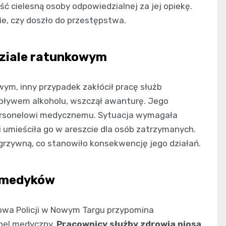
ść cielesną osoby odpowiedzialnej za jej opiekę.
ie, czy doszło do przestępstwa.
dziale ratunkowym
m, inny przypadek zakłócił pracę służb
pływem alkoholu, wszczął awanturę. Jego
 personelowi medycznemu. Sytuacja wymagała
 i umieściła go w areszcie dla osób zatrzymanych.
grzywną, co stanowiło konsekwencję jego działań.
c medyków
owa Policji w Nowym Targu przypomina
onel medyczny.
Pracownicy służby zdrowia niosą