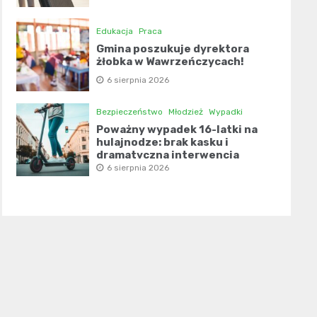
Edukacja
Praca
Gmina poszukuje dyrektora
żłobka w Wawrzeńczycach!
6 sierpnia 2026
Bezpieczeństwo
Młodzież
Wypadki
Poważny wypadek 16-latki na
hulajnodze: brak kasku i
dramatyczna interwencja
świadków
6 sierpnia 2026