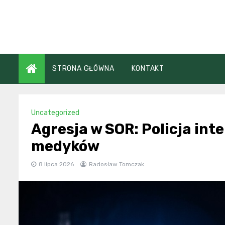
Skip
to
content
STRONA GŁÓWNA
KONTAKT
Uncategorized
Agresja w SOR: Policja int
medyków
8 lipca 2026
Radosław Tomczak