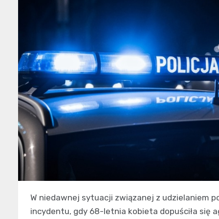
W niedawnej sytuacji związanej z udzielaniem 
incydentu, gdy 68-letnia kobieta dopuściła się 