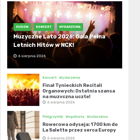
HUDOW
KONCERT
WYDARZENIA
Muzyczne Lato 2026: Gala Pełna
Letnich Hitów w NCK!
6 sierpnia 2026
Koncert
Wydarzenia
Finał Tynieckich Recitali
Organowych: Ostatnia szansa
na muzyczną ucztę!
6 sierpnia 2026
Pielgrzymki
Wspólnota
Wydarzenia
Rowerowa odyseja: 1700 km do
La Salette przez serca Europy
6 sierpnia 2026