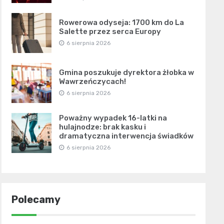
Rowerowa odyseja: 1700 km do La
Salette przez serca Europy
6 sierpnia 2026
Gmina poszukuje dyrektora żłobka w
Wawrzeńczycach!
6 sierpnia 2026
Poważny wypadek 16-latki na
hulajnodze: brak kasku i
dramatyczna interwencja świadków
6 sierpnia 2026
Polecamy