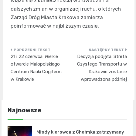
wiąże się z koniecznością wprowadzenia
dalszych zmian w organizacji ruchu, o których
Zarząd Dróg Miasta Krakowa zamierza
poinformować w najbliższym czasie.
Nawigacja
21 i 22 czerwca: Wielkie
Decyzja podjęta: Strefa
wpisu
otwarcie Małopolskiego
Czystego Transportu w
Centrum Nauki Cogiteon
Krakowie zostanie
w Krakowie
wprowadzona później
Najnowsze
Młody kierowca z Chełmka zatrzymany