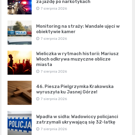
za jazdę po narkotykach
7 sierpnia 2026
Monitoring na straży: Wandale ujęci w
obiektywie kamer
7 sierpnia 2026
Wieliczka w rytmach historii: Mariusz
Włoch odkrywa muzyczne oblicze
miasta
7 sierpnia 2026
46. Piesza Pielgrzymka Krakowska
wyruszyła ku Jasnej Górze!
7 sierpnia 2026
Wpadła w sidła: Wadowiccy policjanci
zatrzymali ukrywającą się 32-latkę
7 sierpnia 2026