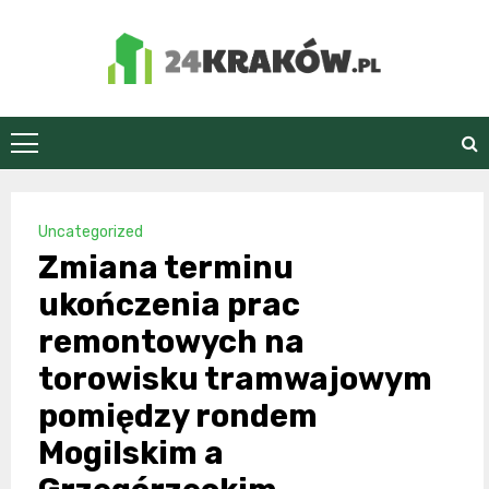
Skip
to
content
24Kraków.pl
Uncategorized
Zmiana terminu
ukończenia prac
remontowych na
torowisku tramwajowym
pomiędzy rondem
Mogilskim a