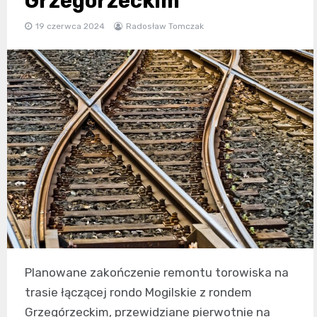
Grzegórzeckim
19 czerwca 2024
Radosław Tomczak
Planowane zakończenie remontu torowiska na
trasie łączącej rondo Mogilskie z rondem
Grzegórzeckim, przewidziane pierwotnie na