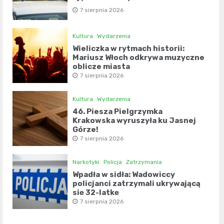
7 sierpnia 2026
Kultura
Wydarzenia
Wieliczka w rytmach historii:
Mariusz Włoch odkrywa muzyczne
oblicze miasta
7 sierpnia 2026
Kultura
Wydarzenia
46. Piesza Pielgrzymka
Krakowska wyruszyła ku Jasnej
Górze!
7 sierpnia 2026
Narkotyki
Policja
Zatrzymania
Wpadła w sidła: Wadowiccy
policjanci zatrzymali ukrywającą
się 32-latkę
7 sierpnia 2026