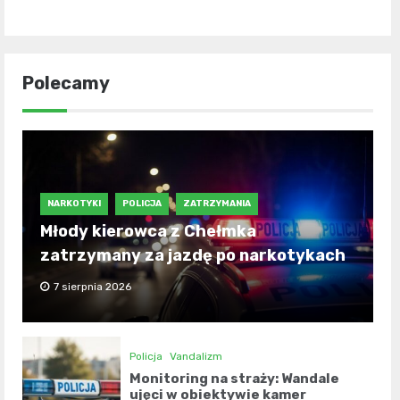
Polecamy
NARKOTYKI
POLICJA
ZATRZYMANIA
Młody kierowca z Chełmka
zatrzymany za jazdę po narkotykach
7 sierpnia 2026
Policja
Vandalizm
Monitoring na straży: Wandale
ujęci w obiektywie kamer