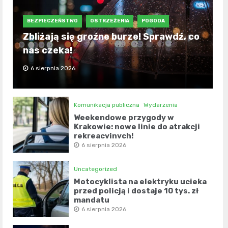
BEZPIECZEŃSTWO
OSTRZEŻENIA
POGODA
Zbliżają się groźne burze! Sprawdź, co
nas czeka!
6 sierpnia 2026
Komunikacja publiczna
Wydarzenia
Weekendowe przygody w
Krakowie: nowe linie do atrakcji
rekreacyjnych!
6 sierpnia 2026
Uncategorized
Motocyklista na elektryku ucieka
przed policją i dostaje 10 tys. zł
mandatu
6 sierpnia 2026