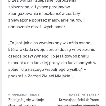
przez wandali zdeptane, ogrodzenia
zniszczone, a tysiące przejawów
zaangażowania mieszkańców zostały
znieważone poprzez malowanie murów i
nanoszenie obraźliwych haseł.
„To jest jak cios wymierzony w każdą osobę,
która wkłada swoje serce i duszę w tworzenie
czegoś pozytywnego. To jest dowód braku
szacunku dla ludzkiej pracy, dla ludzi samych w
sobie i dla naszego wspólnego wysiłku.” –
podkreśla Zarząd Zieleni Miejskiej.
Nawigacja
Zaangażuj się w akcję
Krzyżujące ścieżki: Prace
wpisu
charytatywną na
konserwacyjne powodują