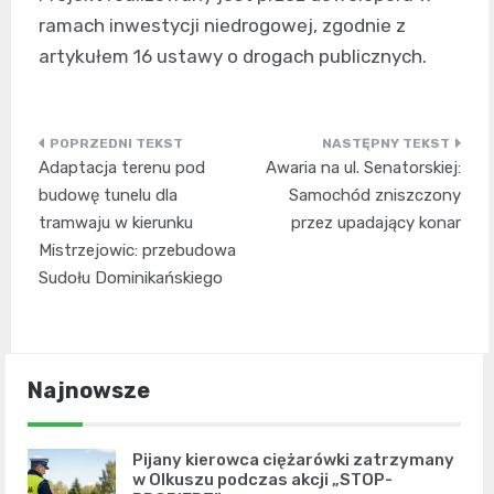
ramach inwestycji niedrogowej, zgodnie z
artykułem 16 ustawy o drogach publicznych.
Nawigacja
Adaptacja terenu pod
Awaria na ul. Senatorskiej:
wpisu
budowę tunelu dla
Samochód zniszczony
tramwaju w kierunku
przez upadający konar
Mistrzejowic: przebudowa
Sudołu Dominikańskiego
Najnowsze
Pijany kierowca ciężarówki zatrzymany
w Olkuszu podczas akcji „STOP-