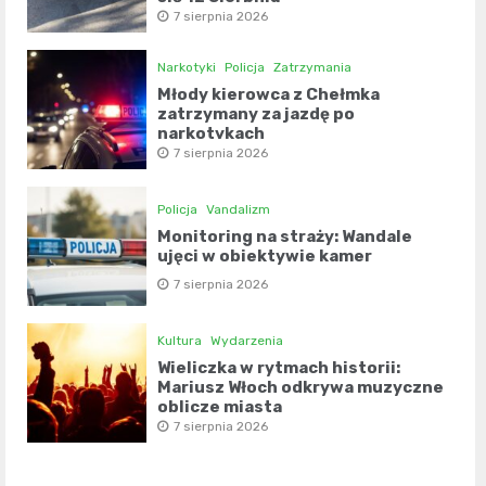
7 sierpnia 2026
Narkotyki
Policja
Zatrzymania
Młody kierowca z Chełmka
zatrzymany za jazdę po
narkotykach
7 sierpnia 2026
Policja
Vandalizm
Monitoring na straży: Wandale
ujęci w obiektywie kamer
7 sierpnia 2026
Kultura
Wydarzenia
Wieliczka w rytmach historii:
Mariusz Włoch odkrywa muzyczne
oblicze miasta
7 sierpnia 2026