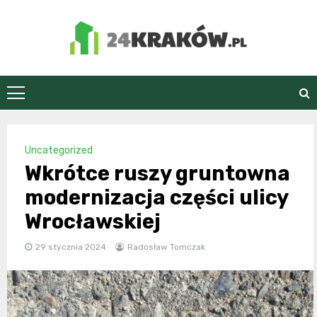
Skip
to
content
24Kraków.pl
Uncategorized
Wkrótce ruszy gruntowna
modernizacja części ulicy
Wrocławskiej
29 stycznia 2024
Radosław Tomczak