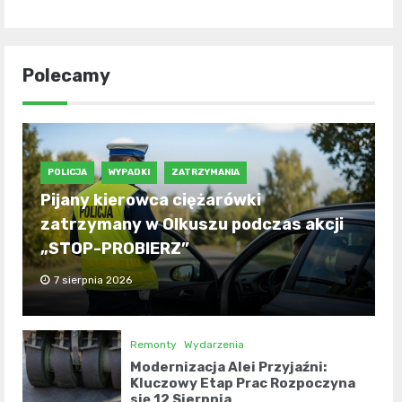
Polecamy
POLICJA
WYPADKI
ZATRZYMANIA
Pijany kierowca ciężarówki
zatrzymany w Olkuszu podczas akcji
„STOP-PROBIERZ”
7 sierpnia 2026
Remonty
Wydarzenia
Modernizacja Alei Przyjaźni:
Kluczowy Etap Prac Rozpoczyna
się 12 Sierpnia