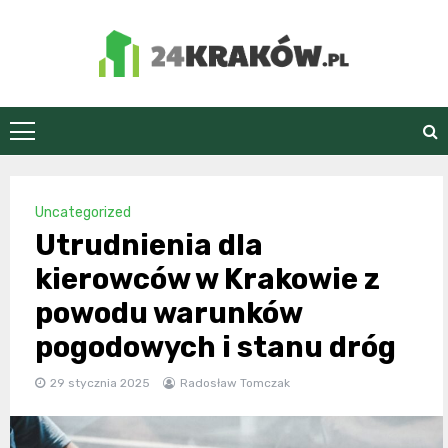
Skip
to
content
24Kraków.pl
Uncategorized
Utrudnienia dla
kierowców w Krakowie z
powodu warunków
pogodowych i stanu dróg
29 stycznia 2025
Radosław Tomczak