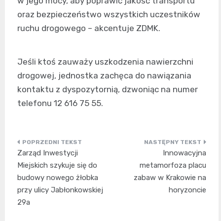
w jego mocy, aby poprawić jakość transportu
oraz bezpieczeństwo wszystkich uczestników
ruchu drogowego – akcentuje ZDMK.
Jeśli ktoś zauważy uszkodzenia nawierzchni
drogowej, jednostka zachęca do nawiązania
kontaktu z dyspozytornią, dzwoniąc na numer
telefonu 12 616 75 55.
Nawigacja
Zarząd Inwestycji
Innowacyjna
wpisu
Miejskich szykuje się do
metamorfoza placu
budowy nowego żłobka
zabaw w Krakowie na
przy ulicy Jabłonkowskiej
horyzoncie
29a