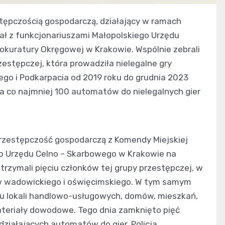
estępczością gospodarczą, działający w ramach
łał z funkcjonariuszami Małopolskiego Urzędu
kuratury Okręgowej w Krakowie. Wspólnie zebrali
estępczej, która prowadziła nielegalne gry
ego i Podkarpacia od 2019 roku do grudnia 2023
ła co najmniej 100 automatów do nielegalnych gier
 przestępczość gospodarczą z Komendy Miejskiej
go Urzędu Celno – Skarbowego w Krakowie na
trzymali pięciu członków tej grupy przestępczej, w
tów wadowickiego i oświęcimskiego. W tym samym
u lokali handlowo-usługowych, domów, mieszkań,
teriały dowodowe. Tego dnia zamknięto pięć
ziałających automatów do gier. Policja