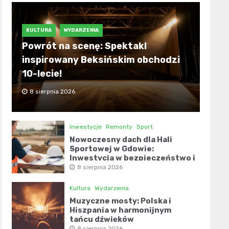
KULTURA
WYDARZENIA
Powrót na scenę: Spektakl
inspirowany Beksińskim obchodzi
10-lecie!
8 sierpnia 2026
Inwestycje
Remonty
Sport
Nowoczesny dach dla Hali
Sportowej w Gdowie:
Inwestycja w bezpieczeństwo i
komfort
8 sierpnia 2026
Kultura
Wydarzenia
Muzyczne mosty: Polska i
Hiszpania w harmonijnym
tańcu dźwięków
8 sierpnia 2026