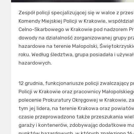
Zespół policji specjalizującej się w walce z prz
Komendy Miejskiej Policji w Krakowie, współdzia
Celno-Skarbowego w Krakowie pod nadzorem Pro
dowody na działalność zorganizowanej grupy prz
hazardowe na terenie Małopolski, Świętokrzyski
roku. Według śledztwa, grupa posiadała i używa
hazardowych.
12 grudnia, funkcjonariusze policji zwalczający
Policji w Krakowie oraz pracownicy Małopolskie
polecenie Prokuratury Okręgowej w Krakowie, za
tym jej lidera, na terenie Krakowa oraz powia
czasie przeprowadzono także przeszukania wiel
garaży i kontenerów, zdobywając dodatkowe ma
punktów hazardowych, w których znaleziono 16 d