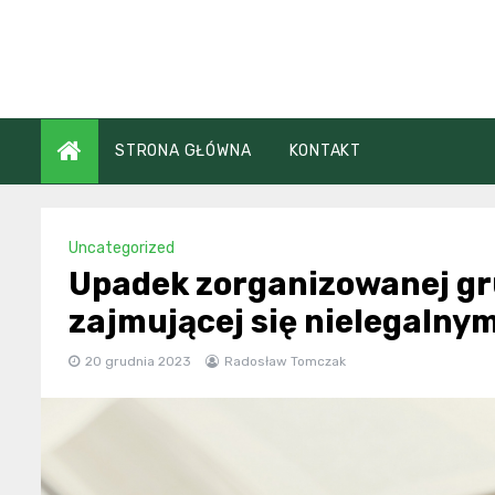
Skip
to
content
STRONA GŁÓWNA
KONTAKT
Uncategorized
Upadek zorganizowanej gr
zajmującej się nielegalny
20 grudnia 2023
Radosław Tomczak